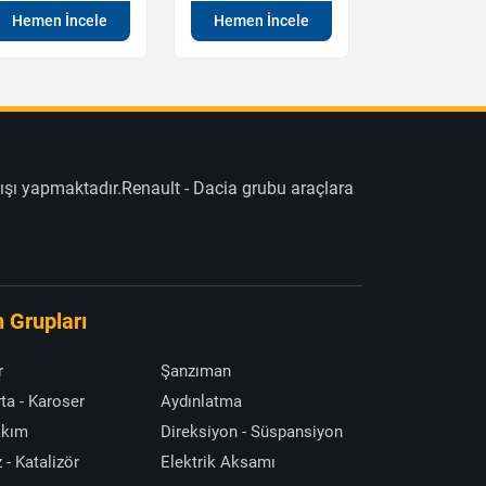
Hemen İncele
Hemen İncele
Hemen İn
ışı yapmaktadır.Renault - Dacia grubu araçlara
 Grupları
r
Şanzıman
ta - Karoser
Aydınlatma
akım
Direksiyon - Süspansiyon
 - Katalizör
Elektrik Aksamı