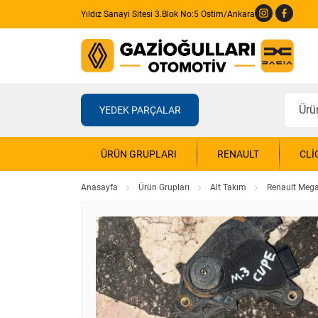
Yıldız Sanayi Sitesi 3.Blok No:5 Ostim/Ankara
YEDEK PARÇALAR
ÜRÜN GRUPLARI
RENAULT
CLI
Anasayfa
Ürün Grupları
Alt Takım
Renault Mega