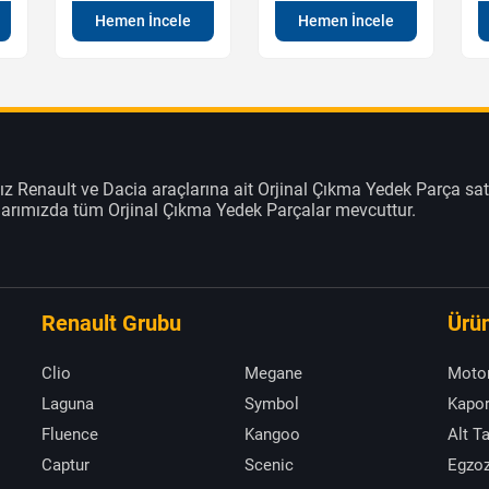
Hemen İncele
Hemen İncele
z Renault ve Dacia araçlarına ait Orjinal Çıkma Yedek Parça sat
klarımızda tüm Orjinal Çıkma Yedek Parçalar mevcuttur.
Renault Grubu
Ürün
Clio
Megane
Moto
Laguna
Symbol
Kapor
Fluence
Kangoo
Alt T
Captur
Scenic
Egzoz