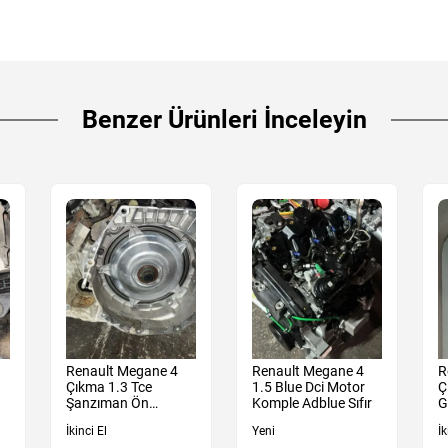
Benzer Ürünleri İnceleyin
Renault Megane 4
Renault Megane 4
R
Çıkma 1.3 Tce
1.5 Blue Dci Motor
Ç
Şanzıman Ön
Komple Adblue Sıfır
G
Muhafaza Kutu
İkinci El
Yeni
İk