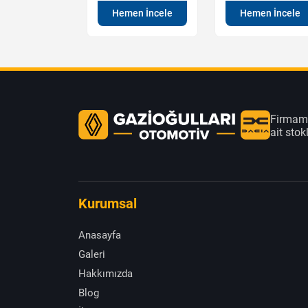
en İncele
Hemen İncele
Hemen İncele
Firmamı
ait sto
Kurumsal
Anasayfa
Galeri
Hakkımızda
Blog