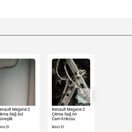
enault Megane 2
Renault Megane 2
Renault Mega
ıkma Sağ Sol
Çıkma Sağ ön
Çıkma Sağ Ön
üneşlik
Cam Krikosu
Kolu Mekanız
inci El
İkinci El
İkinci El