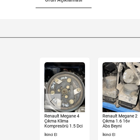
t Megane 4
Renault Megane 4
Renault Megane 2
 Sedan
Çıkma Klima
Çıkma 1.6 16v
Tampon
Kompresörü 1.5 Dci
Abs Beyni
İkinci El
İkinci El