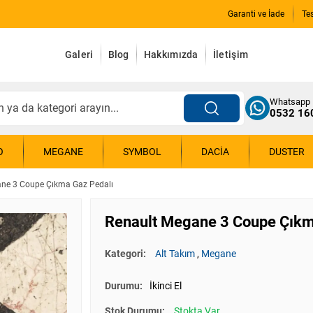
Garanti ve İade
Te
Galeri
Blog
Hakkımızda
İletişim
Whatsapp
0532 16
O
MEGANE
SYMBOL
DACIA
DUSTER
ne 3 Coupe Çıkma Gaz Pedalı
Renault Megane 3 Coupe Çıkm
Kategori:
Alt Takım
,
Megane
Durumu:
İkinci El
Stok Durumu:
Stokta Var