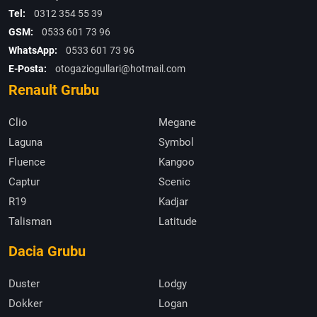
Tel:
0312 354 55 39
GSM:
0533 601 73 96
WhatsApp:
0533 601 73 96
E-Posta:
otogaziogullari@hotmail.com
Renault Grubu
Clio
Megane
Laguna
Symbol
Fluence
Kangoo
Captur
Scenic
R19
Kadjar
Talisman
Latitude
Dacia Grubu
Duster
Lodgy
Dokker
Logan