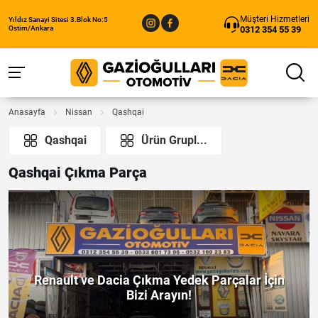
Müşteri Hizmetleri
Yıldız Sanayi Sitesi 3.Blok No:5
0312 354 55 39
Ostim/Ankara
Anasayfa
Nissan
Qashqai
Qashqai
Ürün Grupl...
Qashqai Çıkma Parça
Renault ve Dacia Çıkma Yedek Parçalar İçin
Bizi Arayın!