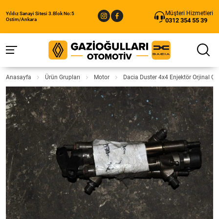
Müşteri Hizmetleri
Yıldız Sanayi Sitesi 3.Blok No:5
0312 354 55 39
Ostim/Ankara
Anasayfa
Ürün Grupları
Motor
Dacia Duster 4x4 Enjektör Orjinal Ç