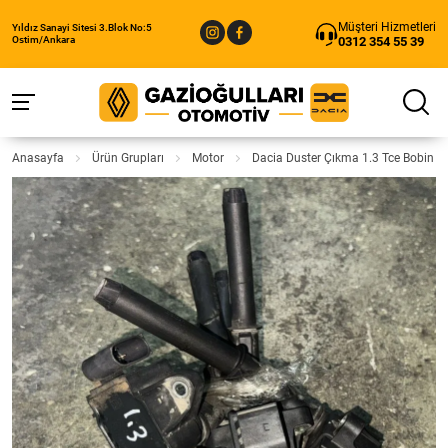
Müşteri Hizmetleri
Yıldız Sanayi Sitesi 3.Blok No:5
0312 354 55 39
Ostim/Ankara
Anasayfa
Ürün Grupları
Motor
Dacia Duster Çıkma 1.3 Tce Bobin