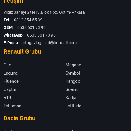
İletişim
Yıldız Sanayi Sitesi 3.Blok No:5 Ostim/Ankara
Tel:
0312 354 55 39
GSM:
0533 601 73 96
WhatsApp:
0533 601 73 96
E-Posta:
otogaziogullari@hotmail.com
Renault Grubu
Clio
Megane
Laguna
Symbol
Fluence
Kangoo
Captur
Scenic
R19
Kadjar
Talisman
Latitude
Dacia Grubu