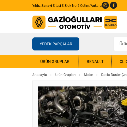
Yıldız Sanayi Sitesi 3.Blok No:5 Ostim/Ankara
YEDEK PARÇALAR
ÜRÜN GRUPLARI
RENAULT
CLI
Anasayfa
Ürün Grupları
Motor
Dacia Duster Çı