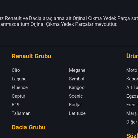
z Renault ve Dacia araçlarına ait Orjinal Çıkma Yedek Parça sat
klarımızda tüm Orjinal Çıkma Yedek Parçalar mevcuttur.
Renault Grubu
Ürün
Clio
Megane
Moto
Laguna
Symbol
Kapor
Fluence
Kangoo
Alt T
Captur
Scenic
Egzoz
R19
Kadjar
Fren -
Talisman
Latitude
Marş
Diğer
Dacia Grubu
Söz