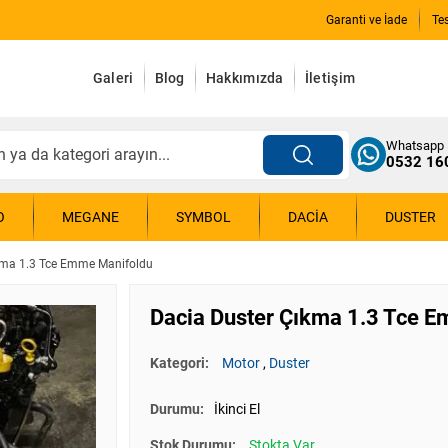
Garanti ve İade
Te
Galeri
Blog
Hakkımızda
İletişim
Whatsapp
0532 16
O
MEGANE
SYMBOL
DACIA
DUSTER
kma 1.3 Tce Emme Manifoldu
Dacia Duster Çıkma 1.3 Tce 
Kategori:
Motor
,
Duster
Durumu:
İkinci El
Stok Durumu:
Stokta Var