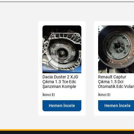
Sandero 2009
Dacia Duster 2 XJD
Renault Captur
ıkma 1.5 Dci
Çıkma 1.3 Tce Edc
Çıkma 1.5 Dci
Komple
Şanzıman Komple
Otomatik Edc Vola
İkinci El
İkinci El
en İncele
Hemen İncele
Hemen İncele