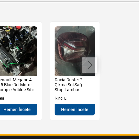
enault Megane 4
Dacia Duster 2
Dacia Duster 
.5 Blue Dci Motor
Çıkma Sol Sağ
Çıkma Sol
omple Adblue Sıfır
Stop Lambası
Ayna Manuel
eni
İkinci El
İkinci El
Hemen İncele
Hemen İncele
Hemen İn