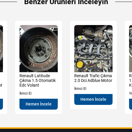
Benzer Ürünleri İnceleyin
Renault Latitude
Renault Trafic Çıkma
R
Çıkma 1.5 Otomatik
2.0 Dci Adblue Motor
1
nt
Edc Volant
K
İkinci El
İkinci El
Y
Hemen İncele
Hemen İncele