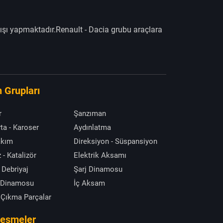
ışı yapmaktadır.Renault - Dacia grubu araçlara
 Grupları
r
Şanzıman
ta - Karoser
Aydınlatma
akım
Direksiyon - Süspansiyon
 - Katalizör
Elektrik Aksamı
 Debriyaj
Şarj Dinamosu
 Dinamosu
İç Aksam
 Çıkma Parçalar
leşmeler