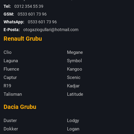
Tel:
0312 354 55 39
GSM:
0533 601 73 96
WhatsApp:
0533 601 73 96
E-Posta:
otogaziogullari@hotmail.com
Renault Grubu
Clio
Megane
Laguna
Symbol
Fluence
Kangoo
Captur
Scenic
R19
Kadjar
Talisman
Latitude
Dacia Grubu
Duster
Lodgy
Dokker
Logan