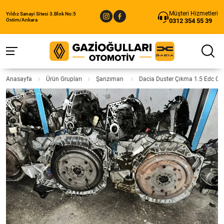
Müşteri Hizmetleri
Yıldız Sanayi Sitesi 3.Blok No:5
0312 354 55 39
Ostim/Ankara
Anasayfa
Ürün Grupları
Şanzıman
Dacia Duster Çıkma 1.5 Edc O