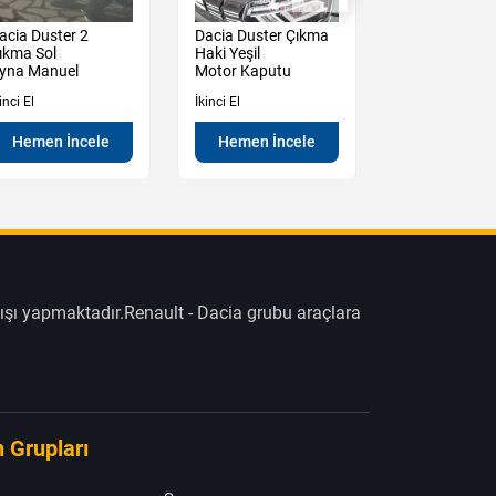
acia Duster 2
Dacia Duster Çıkma
Renault Mega
ıkma Sol
Haki Yeşil
Çıkma Sağ ön
yna Manuel
Motor Kaputu
Cam Krikosu
inci El
İkinci El
İkinci El
Hemen İncele
Hemen İncele
Hemen İn
ışı yapmaktadır.Renault - Dacia grubu araçlara
 Grupları