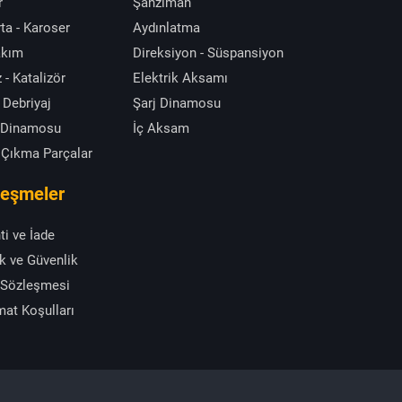
r
Şanzıman
ta - Karoser
Aydınlatma
akım
Direksiyon - Süspansiyon
 - Katalizör
Elektrik Aksamı
 Debriyaj
Şarj Dinamosu
 Dinamosu
İç Aksam
 Çıkma Parçalar
leşmeler
ti ve İade
ik ve Güvenlik
 Sözleşmesi
mat Koşulları