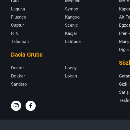
Clio
Megane
Moto
Laguna
Symbol
Kapor
Fluence
Kangoo
Alt T
Captur
Scenic
Egzoz
R19
Kadjar
Fren -
Talisman
Latitude
Marş
Diğer
Dacia Grubu
Söz
Duster
Lodgy
Dokker
Logan
Garan
Sandero
Gizlil
Satış
Tesli