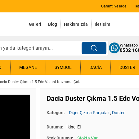
Garanti ve İade
Te
Galeri
Blog
Hakkımızda
İletişim
Whatsapp
0532 16
O
MEGANE
SYMBOL
DACIA
DUSTER
acia Duster Çıkma 1.5 Edc Volant Kavrama Çatal
Dacia Duster Çıkma 1.5 Edc V
Kategori:
Diğer Çıkma Parçalar
,
Duster
Durumu:
İkinci El
Stok Durumu:
Stokta Var