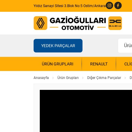
Yıldız Sanayi Sitesi 3.Blok No:5 Ostim/Ankara
YEDEK PARÇALAR
ÜRÜN GRUPLARI
RENAULT
CLI
Anasayfa
Ürün Grupları
Diğer Çıkma Parçalar
D