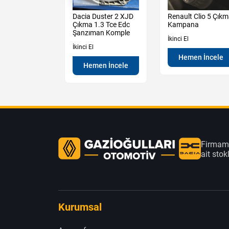
t Express
Dacia Duster 2 XJD
Renault Clio 5 Çık
1.5 Blue Dci
Çıkma 1.3 Tce Edc
Kampana
 Deposu
Şanzıman Komple
İkinci El
İkinci El
Hemen İncele
en İncele
Hemen İncele
Firmamı
ait sto
Kurumsal