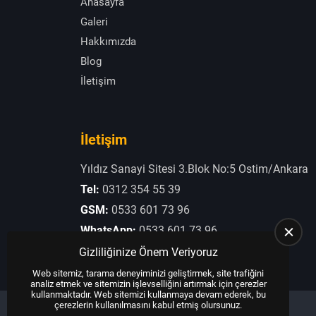
Anasayfa
Galeri
Hakkımızda
Blog
İletişim
İletişim
Yıldız Sanayi Sitesi 3.Blok No:5 Ostim/Ankara
Tel:
0312 354 55 39
GSM:
0533 601 73 96
WhatsApp:
0533 601 73 96
E-Posta:
otogaziogullari@hotmail.com
Gizliliğinize Önem Veriyoruz
Web sitemiz, tarama deneyiminizi geliştirmek, site trafiğini
analiz etmek ve sitemizin işlevselliğini artırmak için çerezler
kullanmaktadır. Web sitemizi kullanmaya devam ederek, bu
çerezlerin kullanılmasını kabul etmiş olursunuz.