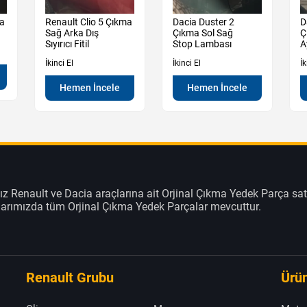
ma
Renault Clio 5 Çıkma
Dacia Duster 2
D
Sağ Arka Dış
Çıkma Sol Sağ
Ç
Sıyırıcı Fitil
Stop Lambası
A
İkinci El
İkinci El
İk
Hemen İncele
Hemen İncele
z Renault ve Dacia araçlarına ait Orjinal Çıkma Yedek Parça sat
klarımızda tüm Orjinal Çıkma Yedek Parçalar mevcuttur.
Renault Grubu
Ürün