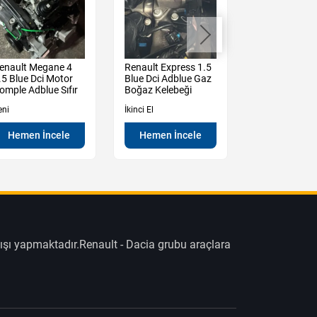
enault Megane 4
Renault Express 1.5
Renault Expre
.5 Blue Dci Motor
Blue Dci Adblue Gaz
Blue Dci Turb
omple Adblue Sıfır
Boğaz Kelebeği
Borusu Adblu
eni
İkinci El
İkinci El
Hemen İncele
Hemen İncele
Hemen İn
ışı yapmaktadır.Renault - Dacia grubu araçlara