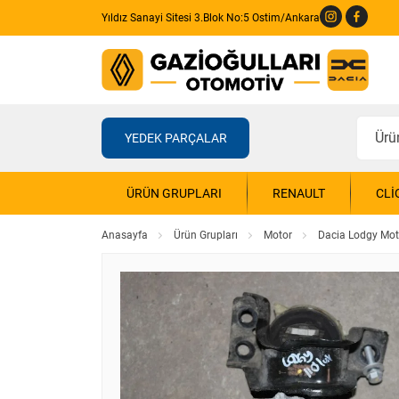
Yıldız Sanayi Sitesi 3.Blok No:5 Ostim/Ankara
YEDEK PARÇALAR
ÜRÜN GRUPLARI
RENAULT
CLI
Anasayfa
Ürün Grupları
Motor
Dacia Lodgy Mot