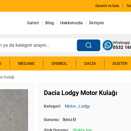
Garanti ve İade
Te
Galeri
Blog
Hakkımızda
İletişim
Whatsapp
0532 16
O
MEGANE
SYMBOL
DACIA
DUSTER
or Kulağı
Dacia Lodgy Motor Kulağı
Kategori:
Motor
,
Lodgy
Durumu:
İkinci El
Stok Durumu:
Stokta Var