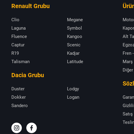
Renault Grubu
Ürün
Clio
Megane
Moto
Laguna
Symbol
Kapor
Fluence
Kangoo
Alt T
Captur
Scenic
Egzoz
R19
Kadjar
Fren -
Talisman
Latitude
Marş
Diğer
Dacia Grubu
Söz
Duster
Lodgy
Dokker
Logan
Garan
Sandero
Gizlil
Satış
Tesli