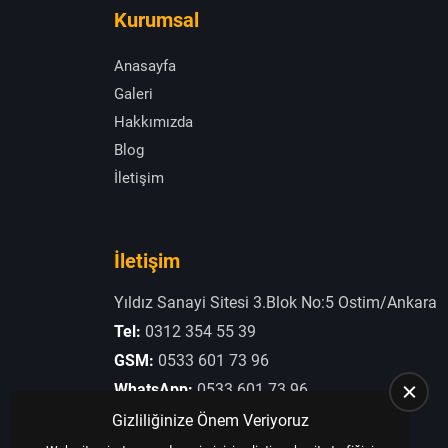
Kurumsal
Anasayfa
Galeri
Hakkımızda
Blog
İletişim
İletişim
Yıldız Sanayi Sitesi 3.Blok No:5 Ostim/Ankara
Tel:
0312 354 55 39
GSM:
0533 601 73 96
WhatsApp:
0533 601 73 96
E-Posta:
otogaziogullari@hotmail.com
Gizliliğinize Önem Veriyoruz