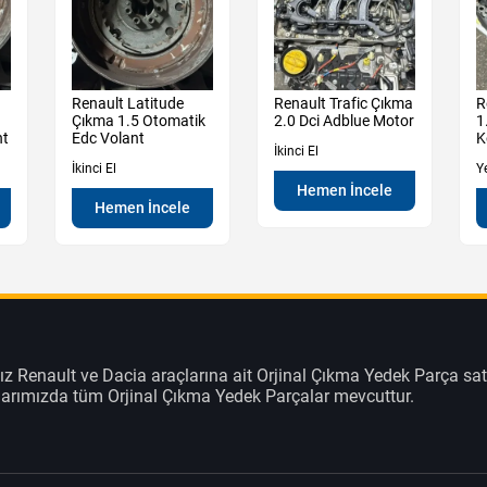
Renault Latitude
Renault Trafic Çıkma
R
Çıkma 1.5 Otomatik
2.0 Dci Adblue Motor
1
nt
Edc Volant
K
İkinci El
İkinci El
Y
Hemen İncele
Hemen İncele
z Renault ve Dacia araçlarına ait Orjinal Çıkma Yedek Parça sat
klarımızda tüm Orjinal Çıkma Yedek Parçalar mevcuttur.