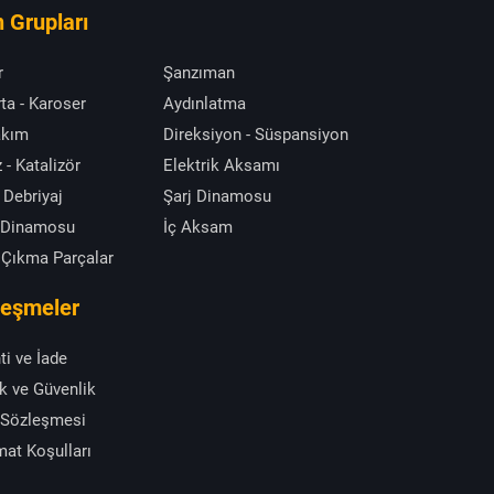
 Grupları
r
Şanzıman
ta - Karoser
Aydınlatma
akım
Direksiyon - Süspansiyon
 - Katalizör
Elektrik Aksamı
 Debriyaj
Şarj Dinamosu
 Dinamosu
İç Aksam
 Çıkma Parçalar
leşmeler
ti ve İade
ik ve Güvenlik
 Sözleşmesi
mat Koşulları