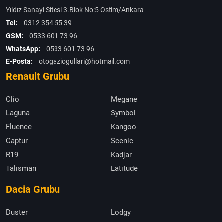
Yıldız Sanayi Sitesi 3.Blok No:5 Ostim/Ankara
Tel:
0312 354 55 39
GSM:
0533 601 73 96
WhatsApp:
0533 601 73 96
E-Posta:
otogaziogullari@hotmail.com
Renault Grubu
Clio
Megane
Laguna
Symbol
Fluence
Kangoo
Captur
Scenic
R19
Kadjar
Talisman
Latitude
Dacia Grubu
Duster
Lodgy