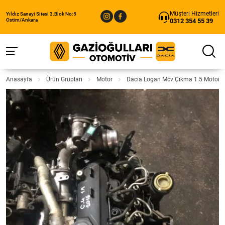
Müşteri Hizmetleri
Yıldız Sanayi Sitesi 3.Blok No:5
0312 354 55 39
Ostim/Ankara
Anasayfa
Ürün Grupları
Motor
Dacia Logan Mcv Çıkma 1.5 Motor