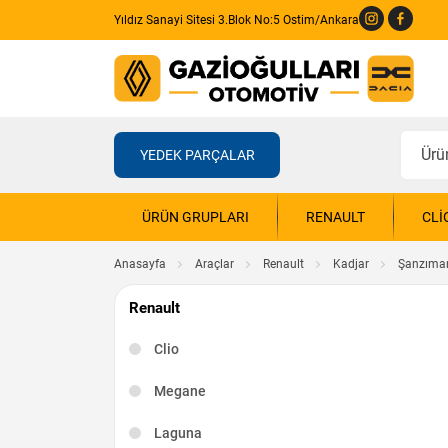
Yıldız Sanayi Sitesi 3.Blok No:5 Ostim/Ankara
YEDEK PARÇALAR
ÜRÜN GRUPLARI
RENAULT
CLI
Anasayfa
Araçlar
Renault
Kadjar
Şanzıma
Renault
Clio
Megane
Laguna