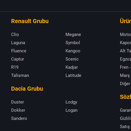
Renault Grubu
Ürün
Clio
Megane
Moto
Laguna
Symbol
Kapor
Fluence
Kangoo
Alt T
Captur
Scenic
Egzoz
R19
Kadjar
Fren -
Talisman
Latitude
Marş
Diğer
Dacia Grubu
Söz
Duster
Lodgy
Dokker
Logan
Garan
Sandero
Gizlil
Satış