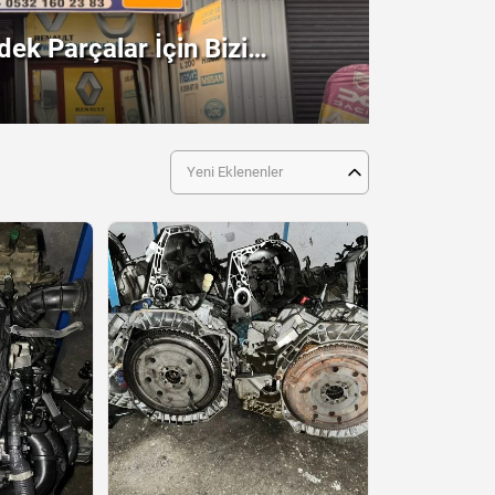
ek Parçalar İçin Bizi
!
Yeni Eklenenler