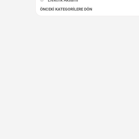
ÖNCEKI KATEGORILERE DÖN
Fren - Debriyaj
Marş Dinamosu
İç Aksam
Diğer Çıkma Parçalar