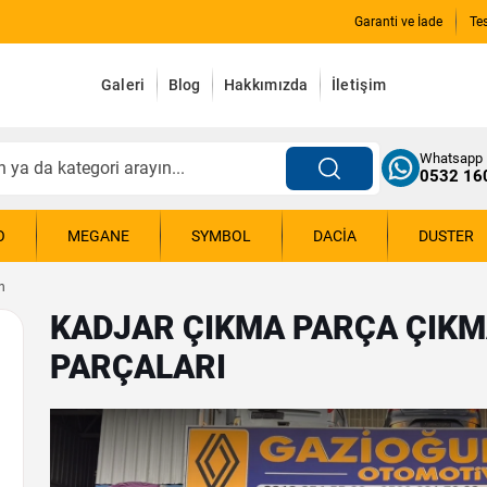
Garanti ve İade
Te
Galeri
Blog
Hakkımızda
İletişim
Whatsapp
0532 16
O
MEGANE
SYMBOL
DACIA
DUSTER
n
KADJAR ÇIKMA PARÇA ÇIKM
PARÇALARI