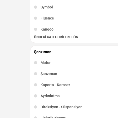
Symbol
Fluence
Kangoo
ÖNCEKI KATEGORILERE DÖN
Captur
Scenic
Şanzıman
R19
Motor
Kadjar
Şanzıman
Talisman
Kaporta - Karoser
Latitude
Aydınlatma
Taliant
Direksiyon - Süspansiyon
Elektrik Aksamı