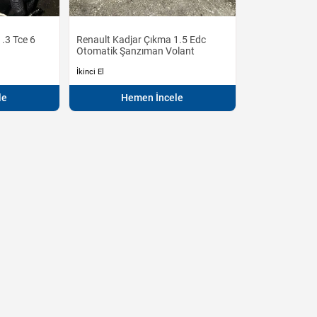
.3 Tce 6
Renault Kadjar Çıkma 1.5 Edc
Otomatik Şanzıman Volant
İkinci El
le
Hemen İncele