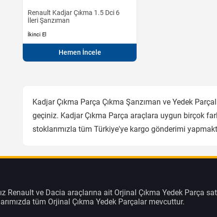
Renault Kadjar Çıkma 1.5 Dci 6
İleri Şanzıman
İkinci El
Hemen İncele
Kadjar Çıkma Parça Çıkma Şanzıman ve Yedek Parçaları
geçiniz. Kadjar Çıkma Parça araçlara uygun birçok fark
stoklarımızla tüm Türkiye'ye kargo gönderimi yapmakt
z Renault ve Dacia araçlarına ait Orjinal Çıkma Yedek Parça sat
klarımızda tüm Orjinal Çıkma Yedek Parçalar mevcuttur.