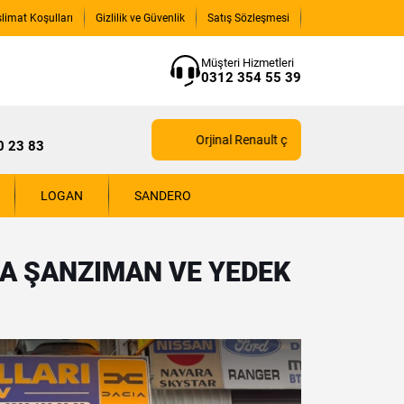
slimat Koşulları
Gizlilik ve Güvenlik
Satış Sözleşmesi
Müşteri Hizmetleri
0312 354 55 39
Orjinal Renault çıkma yedek parçaları için
0 23 83
LOGAN
SANDERO
A ŞANZIMAN VE YEDEK