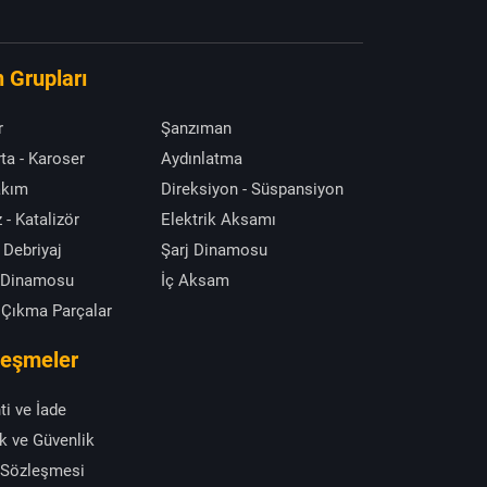
 Grupları
r
Şanzıman
ta - Karoser
Aydınlatma
akım
Direksiyon - Süspansiyon
 - Katalizör
Elektrik Aksamı
 Debriyaj
Şarj Dinamosu
 Dinamosu
İç Aksam
 Çıkma Parçalar
leşmeler
ti ve İade
ik ve Güvenlik
 Sözleşmesi