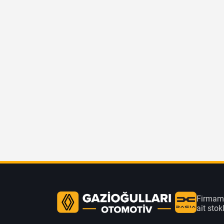
Firmamı
ait sto