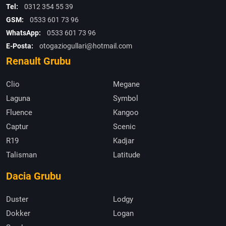
Tel:
0312 354 55 39
GSM:
0533 601 73 96
WhatsApp:
0533 601 73 96
E-Posta:
otogaziogullari@hotmail.com
Renault Grubu
Clio
Megane
Laguna
Symbol
Fluence
Kangoo
Captur
Scenic
R19
Kadjar
Talisman
Latitude
Dacia Grubu
Duster
Lodgy
Dokker
Logan