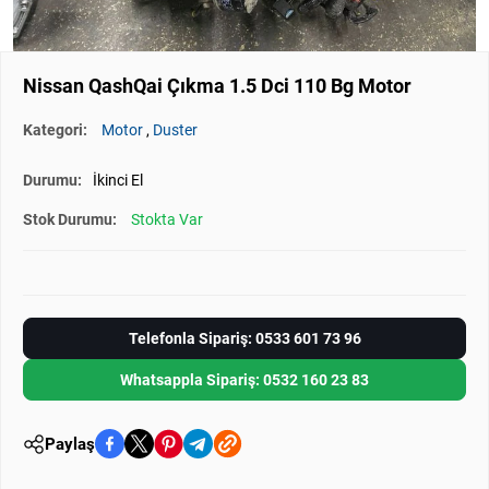
Nissan QashQai Çıkma 1.5 Dci 110 Bg Motor
Kategori:
Motor
,
Duster
Durumu:
İkinci El
Stok Durumu:
Stokta Var
Telefonla Sipariş: 0533 601 73 96
Whatsappla Sipariş: 0532 160 23 83
Paylaş