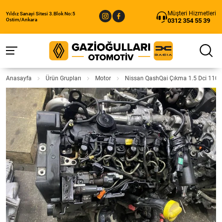
Müşteri Hizmetleri
Yıldız Sanayi Sitesi 3.Blok No:5
0312 354 55 39
Ostim/Ankara
Anasayfa
Ürün Grupları
Motor
Nissan QashQai Çıkma 1.5 Dci 110 