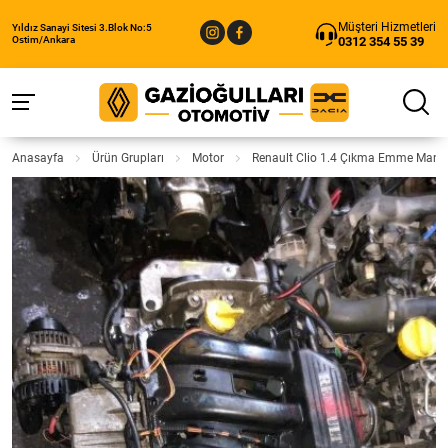
Müşteri Hizmetleri
Yıldız Sanayi Sitesi 3.Blok No:5
0312 354 55 39
Ostim/Ankara
Anasayfa
Ürün Grupları
Motor
Renault Clio 1.4 Çıkma Emme Manif