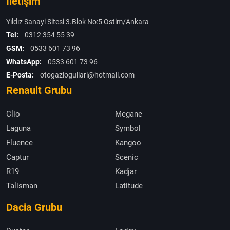
İletişim
Yıldız Sanayi Sitesi 3.Blok No:5 Ostim/Ankara
Tel:
0312 354 55 39
GSM:
0533 601 73 96
WhatsApp:
0533 601 73 96
E-Posta:
otogaziogullari@hotmail.com
Renault Grubu
Clio
Megane
Laguna
Symbol
Fluence
Kangoo
Captur
Scenic
R19
Kadjar
Talisman
Latitude
Dacia Grubu