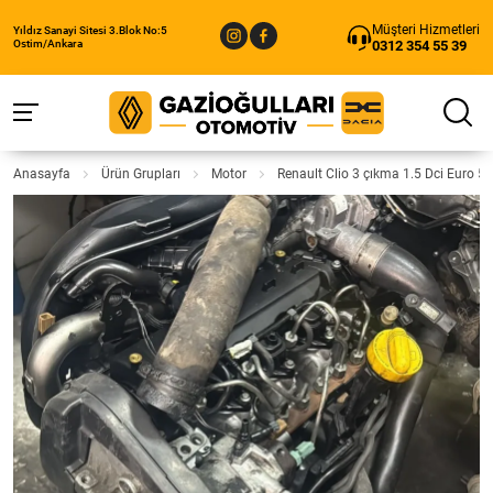
Müşteri Hizmetleri
Yıldız Sanayi Sitesi 3.Blok No:5
0312 354 55 39
Ostim/Ankara
Anasayfa
Ürün Grupları
Motor
Renault Clio 3 çıkma 1.5 Dci Euro 5