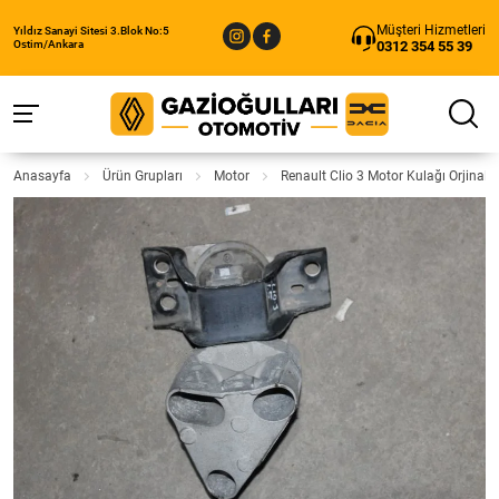
Müşteri Hizmetleri
Yıldız Sanayi Sitesi 3.Blok No:5
0312 354 55 39
Ostim/Ankara
Anasayfa
Ürün Grupları
Motor
Renault Clio 3 Motor Kulağı Orjinal