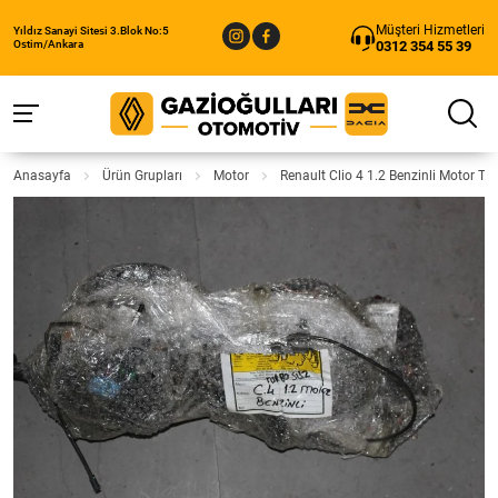
Müşteri Hizmetleri
Yıldız Sanayi Sitesi 3.Blok No:5
0312 354 55 39
Ostim/Ankara
Anasayfa
Ürün Grupları
Motor
Renault Clio 4 1.2 Benzinli Motor Tes