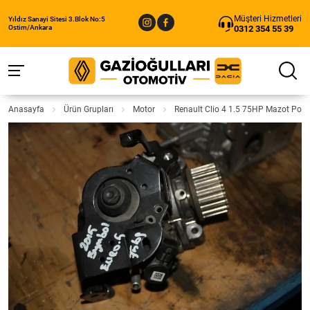
Müşteri Hizmetleri
Yıldız Sanayi Sitesi 3.Blok No:5
0312 354 55 39
Ostim/Ankara
Anasayfa
Ürün Grupları
Motor
Renault Clio 4 1.5 75HP Mazot Po