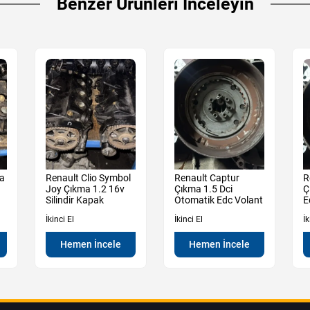
Benzer Ürünleri İnceleyin
ma
Renault Clio Symbol
Renault Captur
R
Joy Çıkma 1.2 16v
Çıkma 1.5 Dci
Ç
Silindir Kapak
Otomatik Edc Volant
E
İkinci El
İkinci El
İk
Hemen İncele
Hemen İncele