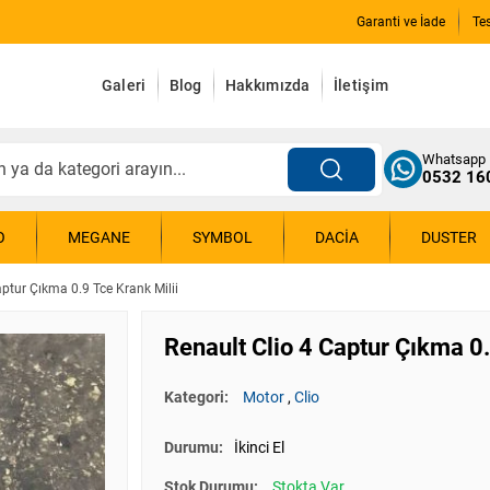
Garanti ve İade
Te
Galeri
Blog
Hakkımızda
İletişim
Whatsapp
0532 16
O
MEGANE
SYMBOL
DACIA
DUSTER
aptur Çıkma 0.9 Tce Krank Milii
Renault Clio 4 Captur Çıkma 0.
Kategori:
Motor
,
Clio
Durumu:
İkinci El
Stok Durumu:
Stokta Var