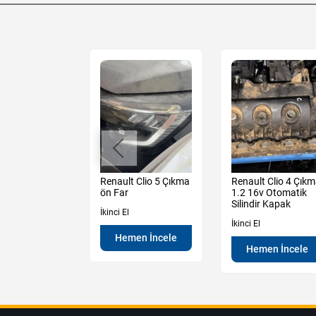
t Clio 5 Çıkma
Renault Clio 5 Çıkma
Renault Clio 4 Çık
ka Dış
ön Far
1.2 16v Otomatik
Fitil
Silindir Kapak
İkinci El
İkinci El
Hemen İncele
en İncele
Hemen İncele