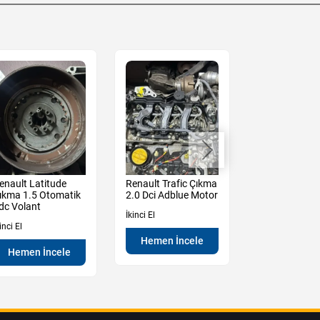
enault Latitude
Renault Trafic Çıkma
Renault Mega
ıkma 1.5 Otomatik
2.0 Dci Adblue Motor
1.5 Blue Dci 
dc Volant
Komple Adblue
İkinci El
inci El
Yeni
Hemen İncele
Hemen İncele
Hemen İn