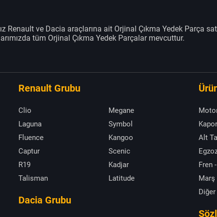
z Renault ve Dacia araçlarına ait Orjinal Çıkma Yedek Parça sat
klarımızda tüm Orjinal Çıkma Yedek Parçalar mevcuttur.
Renault Grubu
Ürün
Clio
Megane
Moto
Laguna
Symbol
Kapor
Fluence
Kangoo
Alt T
Captur
Scenic
Egzoz
R19
Kadjar
Fren -
Talisman
Latitude
Marş
Diğer
Dacia Grubu
Söz