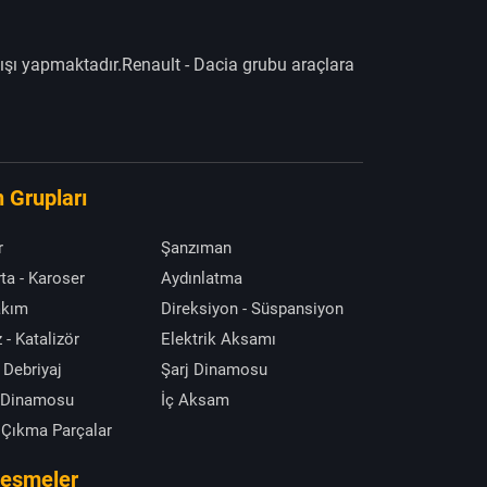
ışı yapmaktadır.Renault - Dacia grubu araçlara
 Grupları
r
Şanzıman
ta - Karoser
Aydınlatma
akım
Direksiyon - Süspansiyon
 - Katalizör
Elektrik Aksamı
 Debriyaj
Şarj Dinamosu
 Dinamosu
İç Aksam
 Çıkma Parçalar
leşmeler