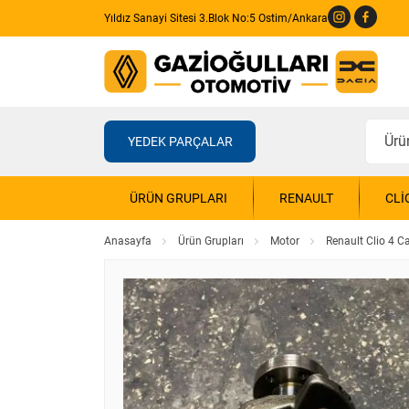
Yıldız Sanayi Sitesi 3.Blok No:5 Ostim/Ankara
YEDEK PARÇALAR
ÜRÜN GRUPLARI
RENAULT
CLI
Anasayfa
Ürün Grupları
Motor
Renault Clio 4 C