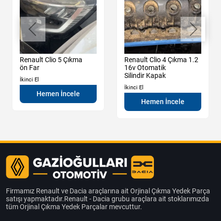
Renault Clio 5 Çıkma
Renault Clio 4 Çıkma 1.2
ön Far
16v Otomatik
Silindir Kapak
İkinci El
İkinci El
Hemen İncele
Hemen İncele
Firmamız Renault ve Dacia araçlarına ait Orjinal Çıkma Yedek Parça
satışı yapmaktadır.Renault - Dacia grubu araçlara ait stoklarımızda
tüm Orjinal Çıkma Yedek Parçalar mevcuttur.