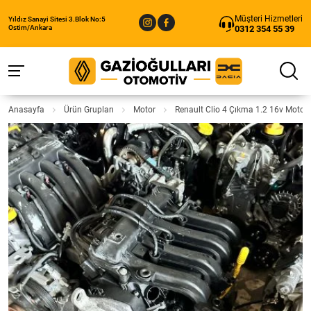
Müşteri Hizmetleri
Yıldız Sanayi Sitesi 3.Blok No:5
0312 354 55 39
Ostim/Ankara
Anasayfa
Ürün Grupları
Motor
Renault Clio 4 Çıkma 1.2 16v Motor