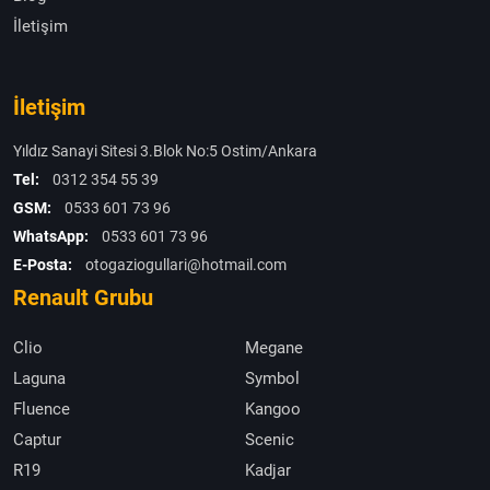
İletişim
İletişim
Yıldız Sanayi Sitesi 3.Blok No:5 Ostim/Ankara
Tel:
0312 354 55 39
GSM:
0533 601 73 96
WhatsApp:
0533 601 73 96
E-Posta:
otogaziogullari@hotmail.com
Renault Grubu
Clio
Megane
Laguna
Symbol
Fluence
Kangoo
Captur
Scenic
R19
Kadjar