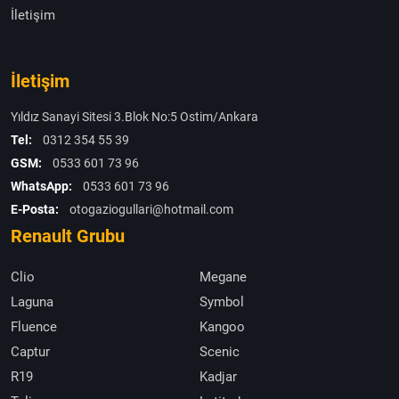
İletişim
İletişim
Yıldız Sanayi Sitesi 3.Blok No:5 Ostim/Ankara
Tel:
0312 354 55 39
GSM:
0533 601 73 96
WhatsApp:
0533 601 73 96
E-Posta:
otogaziogullari@hotmail.com
Renault Grubu
Clio
Megane
Laguna
Symbol
Fluence
Kangoo
Captur
Scenic
R19
Kadjar