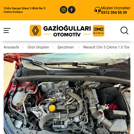
Müşteri Hizmetleri
Yıldız Sanayi Sitesi 3.Blok No:5
0312 354 55 39
Ostim/Ankara
Anasayfa
Ürün Grupları
Şanzıman
Renault Clio 5 Çıkma 1.0 Tce 