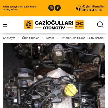
Müşteri Hizmetleri
Yıldız Sanayi Sitesi 3.Blok No:5
0312 354 55 39
Ostim/Ankara
Anasayfa
Ürün Grupları
Motor
Renault Clio Çıkma 1.4 8v Benzinli 