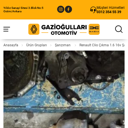
Müşteri Hizmetleri
Yıldız Sanayi Sitesi 3.Blok No:5
0312 354 55 39
Ostim/Ankara
Anasayfa
Ürün Grupları
Şanzıman
Renault Clio Çıkma 1.6 16v Şa