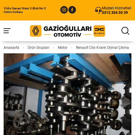
Müşteri Hizmetleri
Yıldız Sanayi Sitesi 3.Blok No:5
0312 354 55 39
Ostim/Ankara
Anasayfa
Ürün Grupları
Motor
Renault Clio Krank Orjinal Çıkma