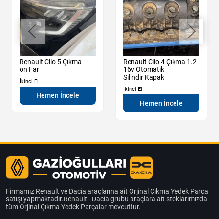
Renault Clio 5 Çıkma
Renault Clio 4 Çıkma 1.2
ön Far
16v Otomatik
Silindir Kapak
İkinci El
İkinci El
Hemen İncele
Hemen İncele
Firmamız Renault ve Dacia araçlarına ait Orjinal Çıkma Yedek Parça
satışı yapmaktadır.Renault - Dacia grubu araçlara ait stoklarımızda
tüm Orjinal Çıkma Yedek Parçalar mevcuttur.