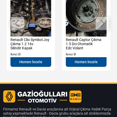
Renault Clio Symbol Joy
Renault Captur Çıkma
Çıkma 1.2 16v
1.5 Dci Otomatik
Silindir Kapak
Edc Volant
İkinci El
İkinci El
Hemen İncele
Hemen İncele
Firmamız Renault ve Dacia araçlarına ait Orjinal Çıkma Yedek Parça
satışı yapmaktadır.Renault - Dacia grubu araçlara ait stoklarımızda