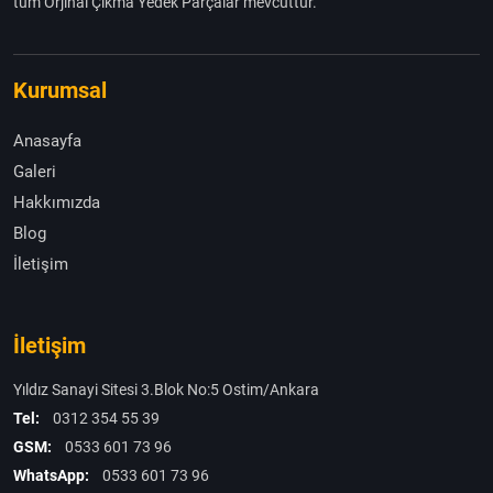
tüm Orjinal Çıkma Yedek Parçalar mevcuttur.
Kurumsal
Anasayfa
Galeri
Hakkımızda
Blog
İletişim
İletişim
Yıldız Sanayi Sitesi 3.Blok No:5 Ostim/Ankara
Tel:
0312 354 55 39
GSM:
0533 601 73 96
WhatsApp:
0533 601 73 96