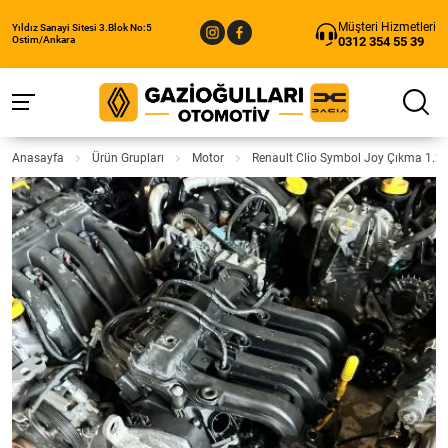
Müşteri Hizmetleri
Yıldız Sanayi Sitesi 3.Blok No:5
0312 354 55 39
Ostim/Ankara
Anasayfa
Ürün Grupları
Motor
Renault Clio Symbol Joy Çıkma 1.2