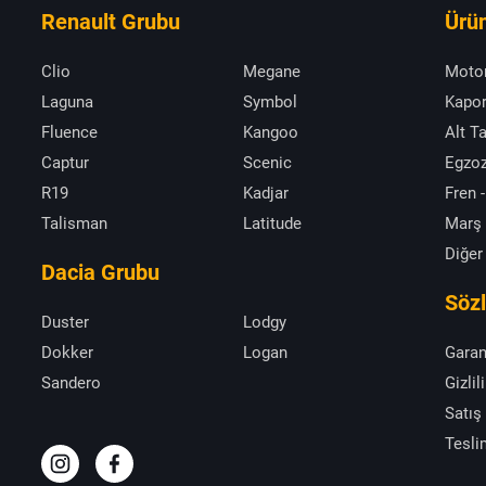
Renault Grubu
Ürün
Clio
Megane
Moto
Laguna
Symbol
Kapor
Fluence
Kangoo
Alt T
Captur
Scenic
Egzoz
R19
Kadjar
Fren -
Talisman
Latitude
Marş
Diğer
Dacia Grubu
Söz
Duster
Lodgy
Dokker
Logan
Garan
Sandero
Gizlil
Satış
Tesli