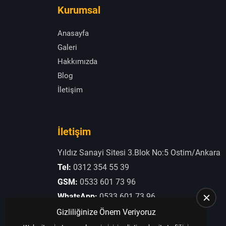
Kurumsal
Anasayfa
Galeri
Hakkımızda
Blog
İletişim
İletişim
Yıldız Sanayi Sitesi 3.Blok No:5 Ostim/Ankara
Tel:
0312 354 55 39
GSM:
0533 601 73 96
WhatsApp:
0533 601 73 96
E-Posta:
otogaziogullari@hotmail.com
Gizliliğinize Önem Veriyoruz