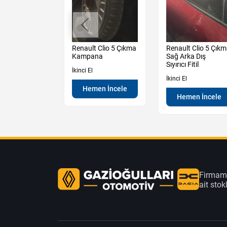
Duster Çıkma
Renault Clio 5 Çıkma
Renault Clio 5 Çık
 Alt
Kampana
Sağ Arka Dış
rtel
Sıyırıcı Fitil
İkinci El
İkinci El
Hemen İncele
en İncele
Hemen İncele
Firmamı
ait sto