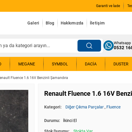
Garanti ve İade
Te
Galeri
Blog
Hakkımızda
İletişim
Whatsapp
0532 16
O
MEGANE
SYMBOL
DACIA
DUSTER
enault Fluence 1.6 16V Benzinli Şamandıra
Renault Fluence 1.6 16V Benz
Kategori:
Diğer Çıkma Parçalar
,
Fluence
Durumu:
İkinci El
Stok Durumu:
Stokta Var