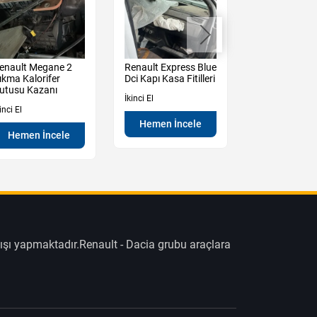
enault Megane 2
Renault Express Blue
Renault Expre
ıkma Kalorifer
Dci Kapı Kasa Fitilleri
Dci Çıkma Ka
utusu Kazanı
Amortisörü
İkinci El
inci El
İkinci El
Hemen İncele
Hemen İncele
Hemen İn
ışı yapmaktadır.Renault - Dacia grubu araçlara