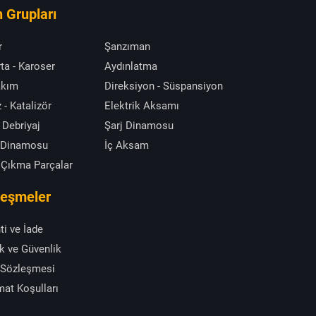
 Grupları
r
Şanzıman
ta - Karoser
Aydınlatma
akım
Direksiyon - Süspansiyon
 - Katalizör
Elektrik Aksamı
 Debriyaj
Şarj Dinamosu
 Dinamosu
İç Aksam
 Çıkma Parçalar
leşmeler
ti ve İade
ik ve Güvenlik
 Sözleşmesi
mat Koşulları