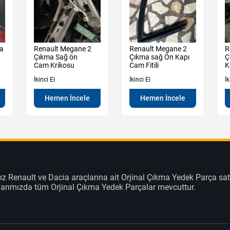
ma
Renault Megane 2
Renault Megane 2
R
Çıkma Sağ ön
Çıkma sağ Ön Kapı
Ç
Cam Krikosu
Cam Fitili
K
İkinci El
İkinci El
İk
Hemen İncele
Hemen İncele
z Renault ve Dacia araçlarına ait Orjinal Çıkma Yedek Parça sat
klarımızda tüm Orjinal Çıkma Yedek Parçalar mevcuttur.