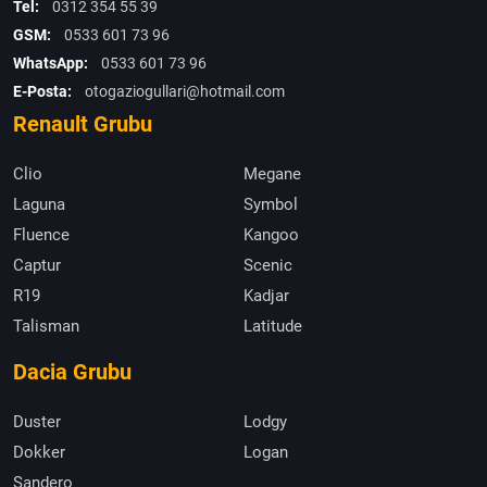
Tel:
0312 354 55 39
GSM:
0533 601 73 96
WhatsApp:
0533 601 73 96
E-Posta:
otogaziogullari@hotmail.com
Renault Grubu
Clio
Megane
Laguna
Symbol
Fluence
Kangoo
Captur
Scenic
R19
Kadjar
Talisman
Latitude
Dacia Grubu
Duster
Lodgy
Dokker
Logan
Sandero