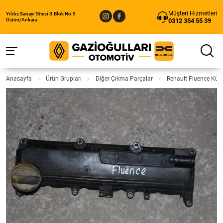
Müşteri Hizmetleri
Yıldız Sanayi Sitesi 3.Blok No:5
0312 354 55 39
Ostim/Ankara
Anasayfa
Ürün Grupları
Diğer Çıkma Parçalar
Renault Fluence Külb