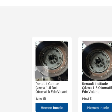
Dokker Çıkma
Renault Captur
Renault Latitude
e Dci Adblue
Çıkma 1.5 Dci
Çıkma 1.5 Otomati
Komple
Otomatik Edc Volant
Edc Volant
İkinci El
İkinci El
en İncele
Hemen İncele
Hemen İncele