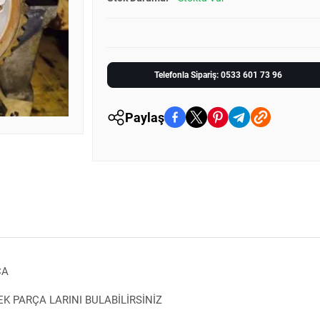
Telefonla Sipariş: 0533 601 73 96
Paylaş
ÇA
 PARÇA LARINI BULABİLİRSİNİZ