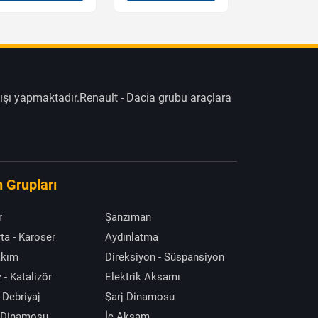
ışı yapmaktadır.Renault - Dacia grubu araçlara
 Grupları
r
Şanzıman
ta - Karoser
Aydınlatma
akım
Direksiyon - Süspansiyon
 - Katalizör
Elektrik Aksamı
 Debriyaj
Şarj Dinamosu
 Dinamosu
İç Aksam