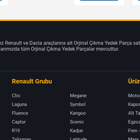
z Renault ve Dacia araçlarına ait Orjinal Çıkma Yedek Parça sat
klarımızda tüm Orjinal Çıkma Yedek Parçalar mevcuttur.
Renault Grubu
Ürün
Clio
Megane
Moto
Laguna
Symbol
Kapor
Fluence
Kangoo
Alt T
Captur
Scenic
Egzoz
R19
Kadjar
Fren -
Talisman
Latitude
Marş