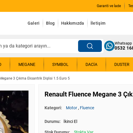
Garanti ve İade
Te
Galeri
Blog
Hakkımızda
İletişim
Whatsapp
0532 16
O
MEGANE
SYMBOL
DACIA
DUSTER
Megane 3 Çıkma Eksantrik Dişlisi 1.5 Euro 5
Renault Fluence Megane 3 Çıkm
Kategori:
Motor
,
Fluence
Durumu:
İkinci El
Stok Durumu:
Stokta Var