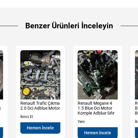
Benzer Ürünleri İnceleyin
Renault Trafic Çıkma
Renault Megane 4
R
k
2.0 Dci Adblue Motor
1.5 Blue Dci Motor
B
Komple Adblue Sıfır
B
İkinci El
Yeni
İk
Hemen İncele
Hemen İncele