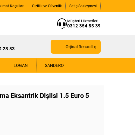
slimat Koşulları
Gizlilik ve Güvenlik
Satış Sözleşmesi
Müşteri Hizmetleri
0312 354 55 39
Orjinal Renault çıkma yedek parçaları için
0 23 83
LOGAN
SANDERO
a Eksantrik Dişlisi 1.5 Euro 5