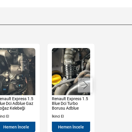
enault Express 1.5
Renault Express 1.5
Renault Expre
lue Dci Adblue Gaz
Blue Dci Turbo
Blue Dci Mazo
oğaz Kelebeği
Borusu Adblue
Filtresi
inci El
İkinci El
İkinci El
Hemen İncele
Hemen İncele
Hemen İn