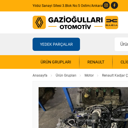
Yıldız Sanayi Sitesi 3.Blok No:5 Ostim/Ankara
YEDEK PARÇALAR
ÜRÜN GRUPLARI
RENAULT
CLI
Anasayfa
Ürün Grupları
Motor
Renault Kadjar 