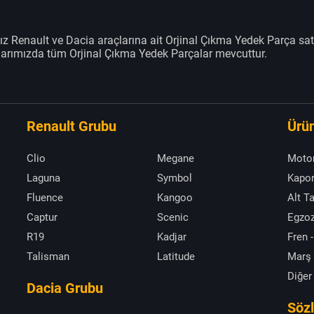
z Renault ve Dacia araçlarına ait Orjinal Çıkma Yedek Parça sat
klarımızda tüm Orjinal Çıkma Yedek Parçalar mevcuttur.
Renault Grubu
Ürün
Clio
Megane
Moto
Laguna
Symbol
Kapor
Fluence
Kangoo
Alt T
Captur
Scenic
Egzoz
R19
Kadjar
Fren -
Talisman
Latitude
Marş
Diğer
Dacia Grubu
Söz