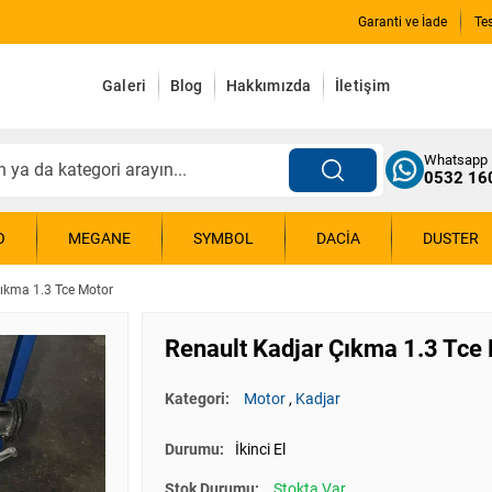
Garanti ve İade
Te
Galeri
Blog
Hakkımızda
İletişim
Whatsapp
0532 16
O
MEGANE
SYMBOL
DACIA
DUSTER
Çıkma 1.3 Tce Motor
Renault Kadjar Çıkma 1.3 Tce
Kategori:
Motor
,
Kadjar
Durumu:
İkinci El
Stok Durumu:
Stokta Var