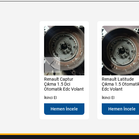
Dokker Çıkma
Renault Captur
Renault Latitude
e Dci Adblue
Çıkma 1.5 Dci
Çıkma 1.5 Otomati
Komple
Otomatik Edc Volant
Edc Volant
İkinci El
İkinci El
en İncele
Hemen İncele
Hemen İncele