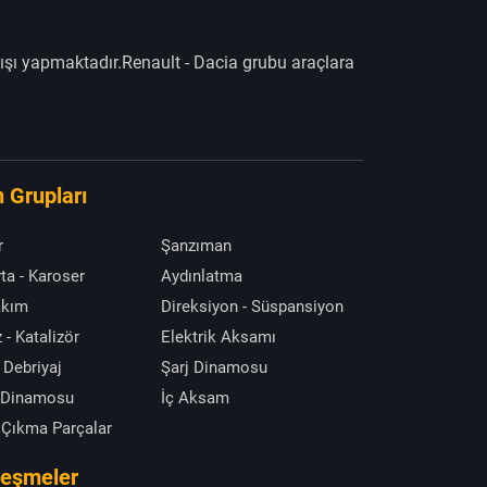
ışı yapmaktadır.Renault - Dacia grubu araçlara
 Grupları
r
Şanzıman
ta - Karoser
Aydınlatma
akım
Direksiyon - Süspansiyon
 - Katalizör
Elektrik Aksamı
 Debriyaj
Şarj Dinamosu
 Dinamosu
İç Aksam
 Çıkma Parçalar
leşmeler