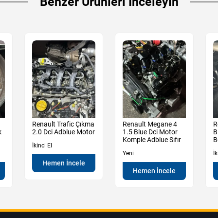
Benzer Ürünleri İnceleyin
Renault Trafic Çıkma
Renault Megane 4
R
k
2.0 Dci Adblue Motor
1.5 Blue Dci Motor
B
Komple Adblue Sıfır
B
İkinci El
Yeni
İk
Hemen İncele
Hemen İncele