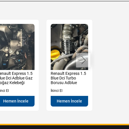
enault Express 1.5
Renault Express 1.5
Renault Expre
lue Dci Adblue Gaz
Blue Dci Turbo
Blue Dci Mazo
oğaz Kelebeği
Borusu Adblue
Filtresi
inci El
İkinci El
İkinci El
Hemen İncele
Hemen İncele
Hemen İn