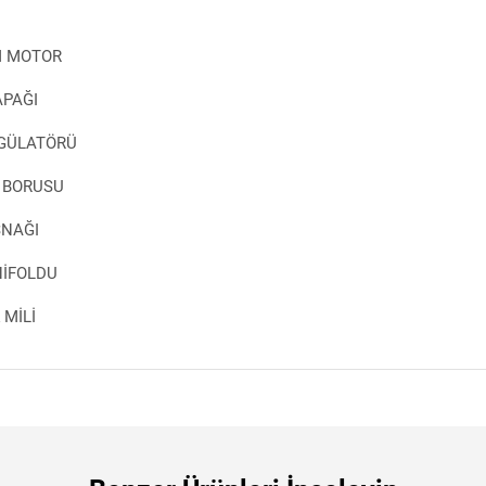
M MOTOR
APAĞI
EGÜLATÖRÜ
L BORUSU
SNAĞI
NİFOLDU
 MİLİ