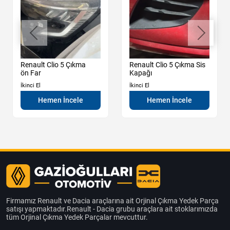
Renault Clio 5 Çıkma
Renault Clio 5 Çıkma Sis
ön Far
Kapağı
İkinci El
İkinci El
Hemen İncele
Hemen İncele
Firmamız Renault ve Dacia araçlarına ait Orjinal Çıkma Yedek Parça
satışı yapmaktadır.Renault - Dacia grubu araçlara ait stoklarımızda
tüm Orjinal Çıkma Yedek Parçalar mevcuttur.