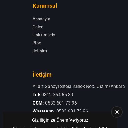
Kurumsal
Anasayfa
Galeri
Hakkımızda
Blog
İletişim
İletişim
Yıldız Sanayi Sitesi 3.Blok No:5 Ostim/Ankara
Tel:
0312 354 55 39
GSM:
0533 601 73 96
WhatsApp:
0533 601 73 96
E-Posta:
otogaziogullari@hotmail.com
Gizliliğinize Önem Veriyoruz