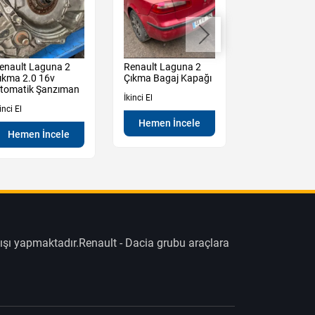
enault Laguna 2
Renault Laguna 2
Renault Lagu
ıkma 2.0 16v
Çıkma Bagaj Kapağı
Çıkma Kesme
tomatik Şanzıman
Arka Çamurlu
İkinci El
inci El
İkinci El
Hemen İncele
Hemen İncele
Hemen İn
ışı yapmaktadır.Renault - Dacia grubu araçlara