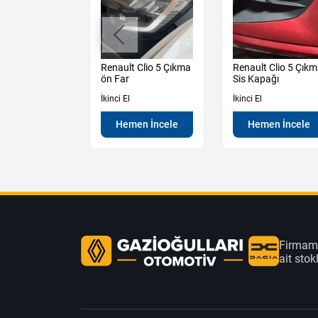
t Laguna 1-2-
Renault Clio 5 Çıkma
Renault Clio 5 Çık
a 1.6 16v
ön Far
Sis Kapağı
Biyel Kolu
İkinci El
İkinci El
Hemen İncele
Hemen İncele
en İncele
Firmamı
ait sto