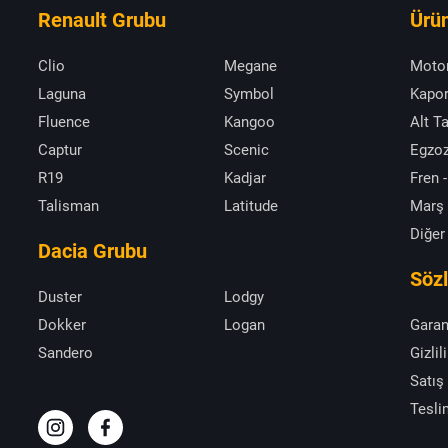
Renault Grubu
Ürün
Clio
Megane
Moto
Laguna
Symbol
Kapor
Fluence
Kangoo
Alt T
Captur
Scenic
Egzoz
R19
Kadjar
Fren -
Talisman
Latitude
Marş
Diğer
Dacia Grubu
Söz
Duster
Lodgy
Dokker
Logan
Garan
Sandero
Gizlil
Satış
Tesli