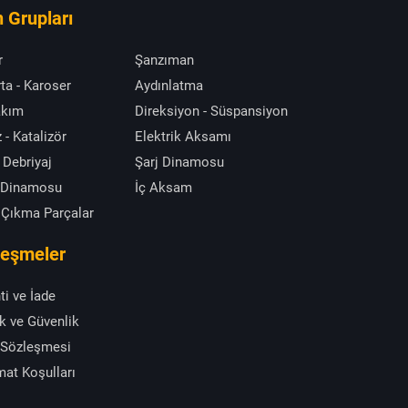
 Grupları
r
Şanzıman
ta - Karoser
Aydınlatma
akım
Direksiyon - Süspansiyon
 - Katalizör
Elektrik Aksamı
 Debriyaj
Şarj Dinamosu
 Dinamosu
İç Aksam
 Çıkma Parçalar
leşmeler
ti ve İade
ik ve Güvenlik
 Sözleşmesi
mat Koşulları