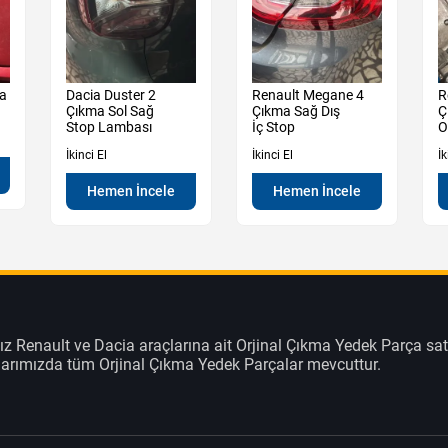
ma
Dacia Duster 2
Renault Megane 4
R
Çıkma Sol Sağ
Çıkma Sağ Dış
Ç
Stop Lambası
İç Stop
O
İkinci El
İkinci El
İk
Hemen İncele
Hemen İncele
z Renault ve Dacia araçlarına ait Orjinal Çıkma Yedek Parça sat
klarımızda tüm Orjinal Çıkma Yedek Parçalar mevcuttur.