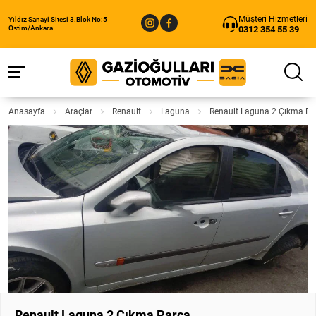
Müşteri Hizmetleri
Yıldız Sanayi Sitesi 3.Blok No:5
0312 354 55 39
Ostim/Ankara
Anasayfa
Araçlar
Renault
Laguna
Renault Laguna 2 Çıkma Pa
Renault Laguna 2 Çıkma Parça