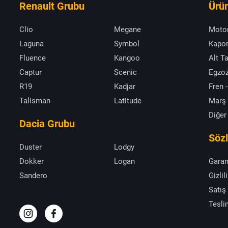
Renault Grubu
Ürün
Clio
Megane
Moto
Laguna
Symbol
Kapor
Fluence
Kangoo
Alt T
Captur
Scenic
Egzoz
R19
Kadjar
Fren -
Talisman
Latitude
Marş
Diğer
Dacia Grubu
Söz
Duster
Lodgy
Dokker
Logan
Garan
Sandero
Gizlil
Satış
Tesli