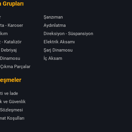
 Grupları
r
Şanzıman
ta - Karoser
Aydınlatma
akım
Direksiyon - Süspansiyon
 - Katalizör
Elektrik Aksamı
 Debriyaj
Şarj Dinamosu
 Dinamosu
İç Aksam
 Çıkma Parçalar
leşmeler
ti ve İade
ik ve Güvenlik
 Sözleşmesi
mat Koşulları