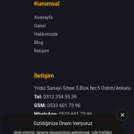
Kurumsal
Anasayfa
Galeri
Hakkımızda
Blog
İletişim
İletişim
Yıldız Sanayi Sitesi 3.Blok No:5 Ostim/Ankara
Tel:
0312 354 55 39
GSM:
0533 601 73 96
WhatsApp:
0533 601 73 96
E-Posta:
otogaziogullari@hotmail.com
Gizliliğinize Önem Veriyoruz
Web sitemiz, tarama deneyiminizi geliştirmek, site trafiğini