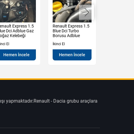
enault Express 1.5
Renault Express 1.5
Renault Expre
lue Dci Adblue Gaz
Blue Dci Turbo
Blue Dci Mazo
oğaz Kelebeği
Borusu Adblue
Filtresi
inci El
İkinci El
İkinci El
Hemen İncele
Hemen İncele
Hemen İn
ışı yapmaktadır.Renault - Dacia grubu araçlara