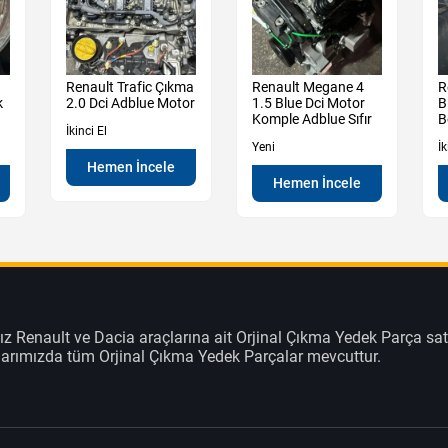
Renault Trafic Çıkma
Renault Megane 4
R
k
2.0 Dci Adblue Motor
1.5 Blue Dci Motor
B
Komple Adblue Sıfır
B
İkinci El
Yeni
İk
Hemen İncele
Hemen İncele
z Renault ve Dacia araçlarına ait Orjinal Çıkma Yedek Parça sat
klarımızda tüm Orjinal Çıkma Yedek Parçalar mevcuttur.