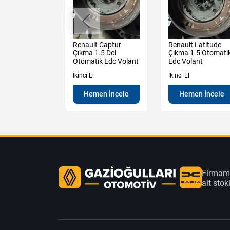
Dokker Çıkma
Renault Captur
Renault Latitude
e Dci Adblue
Çıkma 1.5 Dci
Çıkma 1.5 Otomati
Komple
Otomatik Edc Volant
Edc Volant
İkinci El
İkinci El
en İncele
Hemen İncele
Hemen İncele
Firmamı
ait sto