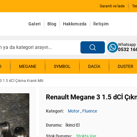
Garanti ve İade
Te
Galeri
Blog
Hakkımızda
İletişim
Whatsapp
0532 16
O
MEGANE
SYMBOL
DACIA
DUSTER
 1.5 dCİ Çıkma Krank Mili
Renault Megane 3 1.5 dCİ Çık
Kategori:
Motor
,
Fluence
Durumu:
İkinci El
Stok Durumu:
Stokta Var