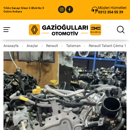
Müşteri Hizmetleri
Yıldız Sanayi Sitesi 3.Blok No:5
0312 354 55 39
Ostim/Ankara
Anasayfa
Araçlar
Renault
Talisman
Renault Taliant Çıkma 1.0