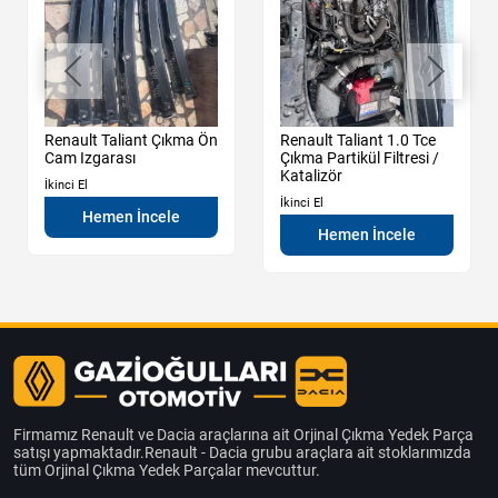
Renault Taliant Çıkma Ön
Renault Taliant 1.0 Tce
Cam Izgarası
Çıkma Partikül Filtresi /
Katalizör
İkinci El
İkinci El
Hemen İncele
Hemen İncele
Firmamız Renault ve Dacia araçlarına ait Orjinal Çıkma Yedek Parça
satışı yapmaktadır.Renault - Dacia grubu araçlara ait stoklarımızda
tüm Orjinal Çıkma Yedek Parçalar mevcuttur.