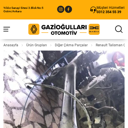
Müşteri Hizmetleri
Yıldız Sanayi Sitesi 3.Blok No:5
0312 354 55 39
Ostim/Ankara
Anasayfa
Ürün Grupları
Diğer Çıkma Parçalar
Renault Talisman Çı