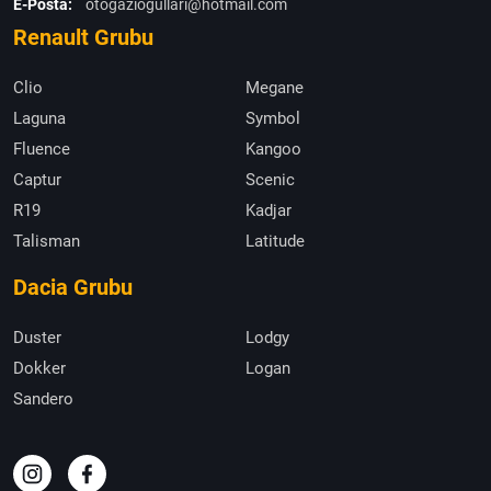
E-Posta:
otogaziogullari@hotmail.com
Renault Grubu
Clio
Megane
Laguna
Symbol
Fluence
Kangoo
Captur
Scenic
R19
Kadjar
Talisman
Latitude
Dacia Grubu
Duster
Lodgy
Dokker
Logan
Sandero