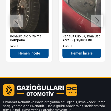
Renault Clio 5 Çıkma
Renault Clio 5 Çıkma Sağ
Kampana
Arka Dış Sıyırıcı Fitil
İkinci El
İkinci El
Hemen İncele
Hemen İncele
Firmamız Renault ve Dacia araçlarına ait Orjinal Çıkma Yedek Parça
satışı yapmaktadır.Renault - Dacia grubu araçlara ait stoklarımızda
tüm Orjinal Çıkma Yedek Parçalar mevcuttur.