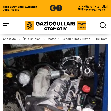
Müşteri Hizmetleri
Yıldız Sanayi Sitesi 3.Blok No:5
0312 354 55 39
Ostim/Ankara
Anasayfa
Ürün Grupları
Motor
Renault Trafik Çıkma 1.9 Dci Kompl