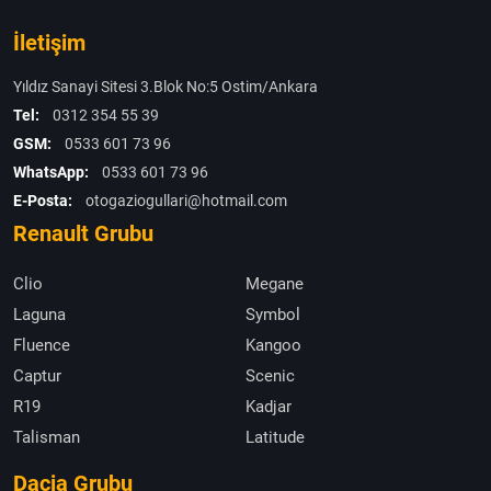
İletişim
Yıldız Sanayi Sitesi 3.Blok No:5 Ostim/Ankara
Tel:
0312 354 55 39
GSM:
0533 601 73 96
WhatsApp:
0533 601 73 96
E-Posta:
otogaziogullari@hotmail.com
Renault Grubu
Clio
Megane
Laguna
Symbol
Fluence
Kangoo
Captur
Scenic
R19
Kadjar
Talisman
Latitude
Dacia Grubu