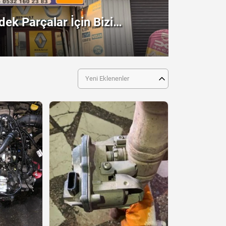
ek Parçalar İçin Bizi
!
Yeni Eklenenler