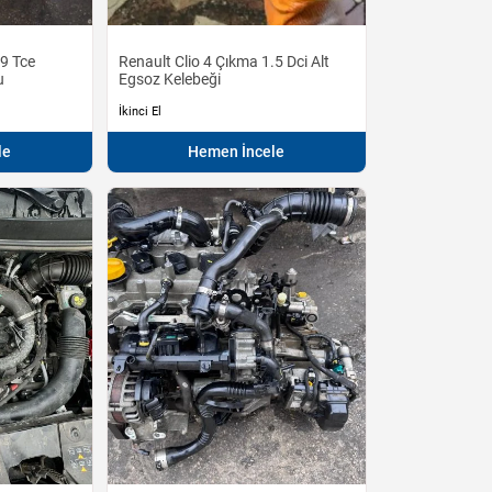
.9 Tce
Renault Clio 4 Çıkma 1.5 Dci Alt
u
Egsoz Kelebeği
İkinci El
le
Hemen İncele