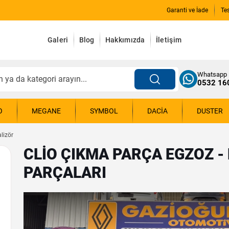
Garanti ve İade
Te
Galeri
Blog
Hakkımızda
İletişim
Whatsapp
0532 16
O
MEGANE
SYMBOL
DACIA
DUSTER
lizör
CLIO ÇIKMA PARÇA EGZOZ -
PARÇALARI