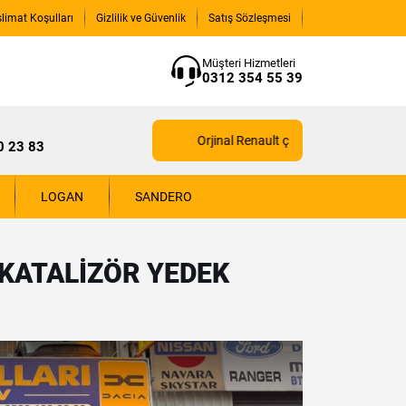
slimat Koşulları
Gizlilik ve Güvenlik
Satış Sözleşmesi
Müşteri Hizmetleri
0312 354 55 39
Orjinal Renault çıkma yedek parçaları için
0 23 83
LOGAN
SANDERO
 KATALIZÖR YEDEK