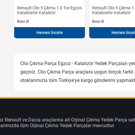
Renault Clio 5 Çıkma 1.0 Tce Egzos
Renault Clio 5 Çıkma 1
Katalizatör Katalizör
Katalizatör Katalizör
İkinci El
İkinci El
Hemen İncele
Hemen İnce
Clio Çıkma Parça Egzoz - Katalizör Yedek Parçaları yed
geçiniz. Clio Çıkma Parça araçlara uygun birçok farklı
stoklarımızla tüm Türkiye'ye kargo gönderimi yapmakt
z Renault ve Dacia araçlarına ait Orjinal Çıkma Yedek Parça sat
klarımızda tüm Orjinal Çıkma Yedek Parçalar mevcuttur.