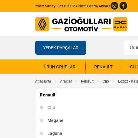
Yıldız Sanayi Sitesi 3.Blok No:5 Ostim/Ankara
YEDEK PARÇALAR
ÜRÜN GRUPLARI
RENAULT
CLI
Anasayfa
Araçlar
Renault
Clio
Egzoz - Kata
Renault
Clio
Megane
Laguna