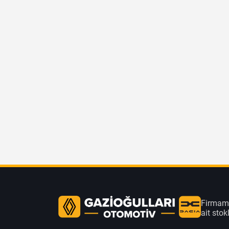
Firmamı
ait sto