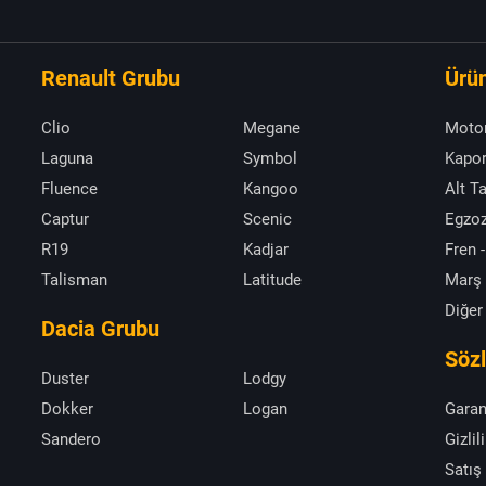
Renault Grubu
Ürün
Clio
Megane
Moto
Laguna
Symbol
Kapor
Fluence
Kangoo
Alt T
Captur
Scenic
Egzoz
R19
Kadjar
Fren -
Talisman
Latitude
Marş
Diğer
Dacia Grubu
Söz
Duster
Lodgy
Dokker
Logan
Garan
Sandero
Gizlil
Satış