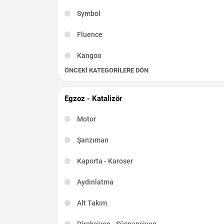
Symbol
Fluence
Kangoo
ÖNCEKI KATEGORILERE DÖN
Captur
Scenic
Egzoz - Katalizör
R19
Motor
Kadjar
Şanzıman
Talisman
Kaporta - Karoser
Latitude
Aydınlatma
Taliant
Alt Takım
Direksiyon - Süspansiyon