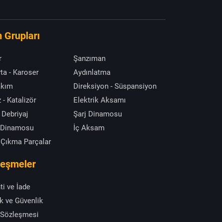
 Grupları
r
Şanzıman
ta - Karoser
Aydınlatma
akım
Direksiyon - Süspansiyon
 - Katalizör
Elektrik Aksamı
 Debriyaj
Şarj Dinamosu
 Dinamosu
İç Aksam
 Çıkma Parçalar
leşmeler
ti ve İade
ik ve Güvenlik
 Sözleşmesi