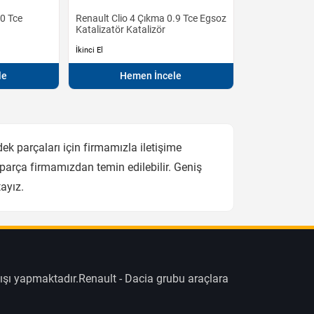
.0 Tce
Renault Clio 4 Çıkma 0.9 Tce Egsoz
Katalizatör Katalizör
İkinci El
le
Hemen İncele
ek parçaları için firmamızla iletişime
 parça firmamızdan temin edilebilir. Geniş
ayız.
ışı yapmaktadır.Renault - Dacia grubu araçlara