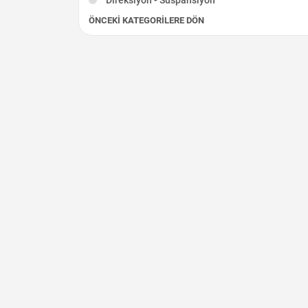
ÖNCEKI KATEGORILERE DÖN
Egzoz - Katalizör
Elektrik Aksamı
Fren - Debriyaj
Şarj Dinamosu
Silindir Kapağı
Marş Dinamosu
İç Aksam
Diğer Çıkma Parçalar
Krank Mili