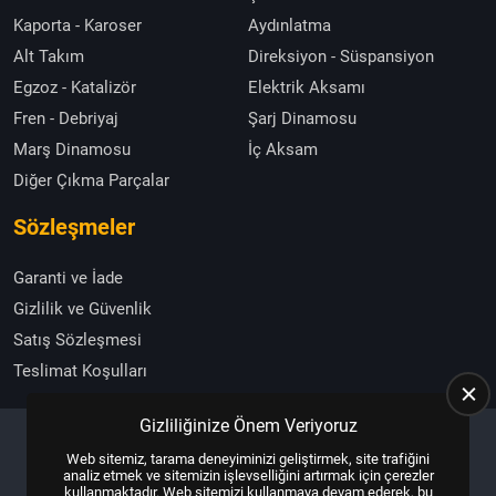
Kaporta - Karoser
Aydınlatma
Alt Takım
Direksiyon - Süspansiyon
Egzoz - Katalizör
Elektrik Aksamı
Fren - Debriyaj
Şarj Dinamosu
Marş Dinamosu
İç Aksam
Diğer Çıkma Parçalar
Sözleşmeler
Garanti ve İade
Gizlilik ve Güvenlik
Satış Sözleşmesi
Teslimat Koşulları
Gizliliğinize Önem Veriyoruz
Web sitemiz, tarama deneyiminizi geliştirmek, site trafiğini
Copyright © 2025, All Right Reserved
US YAZILIM
analiz etmek ve sitemizin işlevselliğini artırmak için çerezler
kullanmaktadır. Web sitemizi kullanmaya devam ederek, bu