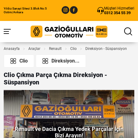
Müşteri Hizmetleri
Yıldız Sanayi Sitesi 3.Blok No:5
0312 354 55 39
Ostim/Ankara
Anasayfa
Araçlar
Renault
Clio
Direksiyon - Süspansiyon
Clio
Direksiyon...
Clio Çıkma Parça Çıkma Direksiyon -
Süspansiyon
Renault ve Dacia Çıkma Yedek Parçalar İçin
Bizi Arayın!