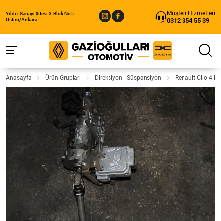
Müşteri Hizmetleri
Yıldız Sanayi Sitesi 3.Blok No:5
0312 354 55 39
Ostim/Ankara
Anasayfa
Ürün Grupları
Direksiyon - Süspansiyon
Renault Clio 4 El