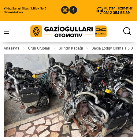
Müşteri Hizmetleri
Yıldız Sanayi Sitesi 3.Blok No:5
0312 354 55 39
Ostim/Ankara
Anasayfa
Ürün Grupları
Silindir Kapağı
Dacia Lodgy Çıkma 1.5 Dci 