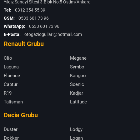
Yıldız Sanayi Sitesi 3.Blok No:5 Ostim/Ankara
Tel:
0312 354 55 39
GSM:
0533 601 73 96
WhatsApp:
0533 601 73 96
E-Posta:
otogaziogullari@hotmail.com
Renault Grubu
Clio
Megane
Laguna
Symbol
Fluence
Kangoo
Captur
Scenic
R19
Kadjar
Talisman
Latitude
Dacia Grubu
Duster
Lodgy
Dokker
Logan