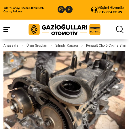
Müşteri Hizmetleri
Yıldız Sanayi Sitesi 3.Blok No:5
0312 354 55 39
Ostim/Ankara
Anasayfa
Ürün Grupları
Silindir Kapağı
Renault Clio 5 Çıkma Silind