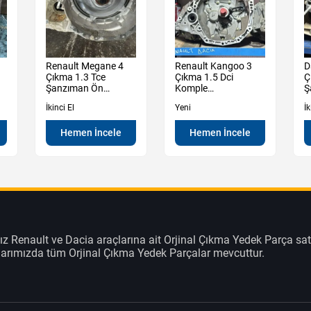
Renault Megane 4
Renault Kangoo 3
D
Çıkma 1.3 Tce
Çıkma 1.5 Dci
Ç
Şanzıman Ön
Komple
Ş
Muhafaza Kutu
Şanzıman Sıfır
İkinci El
Yeni
İk
Hemen İncele
Hemen İncele
z Renault ve Dacia araçlarına ait Orjinal Çıkma Yedek Parça sat
klarımızda tüm Orjinal Çıkma Yedek Parçalar mevcuttur.