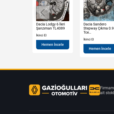
t Clio 5 Çıkma
Dacia Lodgy 6 İleri
Dacia Sandero
e Otomatik
Şanzıman TL4089
Stepway Çıkma 0.9
an Beyni
Tce
İkinci El
Şanzıman Manuel
İkinci El
Hemen İncele
en İncele
Hemen İncele
Firmamı
ait sto