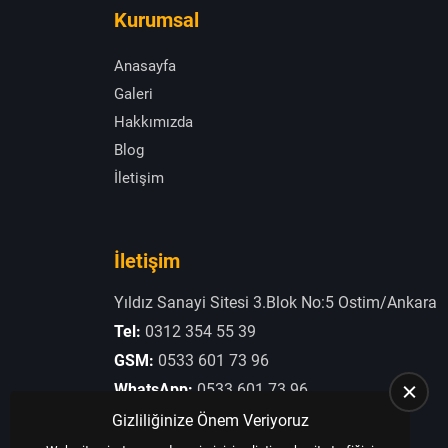
Kurumsal
Anasayfa
Galeri
Hakkımızda
Blog
İletişim
İletişim
Yıldız Sanayi Sitesi 3.Blok No:5 Ostim/Ankara
Tel:
0312 354 55 39
GSM:
0533 601 73 96
WhatsApp:
0533 601 73 96
E-Posta:
otogaziogullari@hotmail.com
Gizliliğinize Önem Veriyoruz