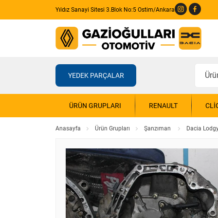
Yıldız Sanayi Sitesi 3.Blok No:5 Ostim/Ankara
YEDEK PARÇALAR
ÜRÜN GRUPLARI
RENAULT
CLI
Anasayfa
Ürün Grupları
Şanzıman
Dacia Lodg