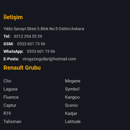
İletişim
Yıldız Sanayi Sitesi 3.Blok No:5 Ostim/Ankara
Tel:
0312 354 55 39
GSM:
0533 601 73 96
WhatsApp:
0533 601 73 96
E-Posta:
otogaziogullari@hotmail.com
Renault Grubu
Clio
Megane
Laguna
Symbol
Fluence
Kangoo
Captur
Scenic
R19
Kadjar
Talisman
Latitude