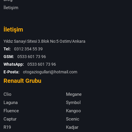
İletişim
İletişim
Yıldız Sanayi Sitesi 3.Blok No:5 Ostim/Ankara
Tel:
0312 354 55 39
GSM:
0533 601 73 96
WhatsApp:
0533 601 73 96
E-Posta:
otogaziogullari@hotmail.com
Renault Grubu
Clio
Megane
Laguna
Symbol
Fluence
Kangoo
Captur
Scenic
R19
Kadjar