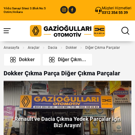
Müşteri Hizmetleri
Yıldız Sanayi Sitesi 3.Blok No:5
0312 354 55 39
Ostim/Ankara
Anasayfa
Araçlar
Dacia
Dokker
Diğer Çıkma Parçalar
Dokker
Diğer Çıkm...
Dokker Çıkma Parça Diğer Çıkma Parçalar
Renault ve Dacia Çıkma Yedek Parçalar İçin
Bizi Arayın!