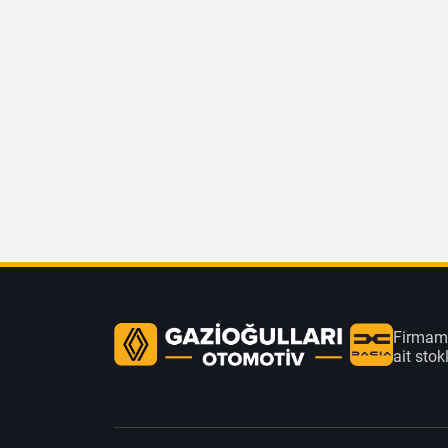
Firmamı
ait sto