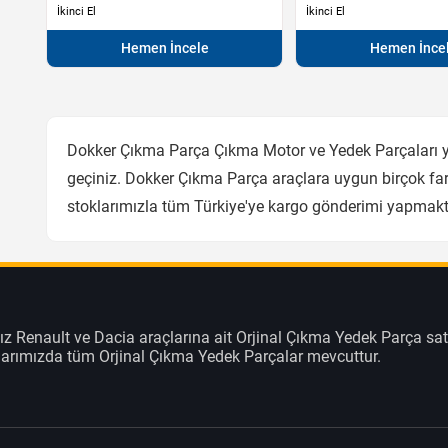
İkinci El
İkinci El
Hemen İncele
Hemen İnce
Dokker Çıkma Parça Çıkma Motor ve Yedek Parçaları ye
geçiniz. Dokker Çıkma Parça araçlara uygun birçok fark
stoklarımızla tüm Türkiye'ye kargo gönderimi yapmakt
z Renault ve Dacia araçlarına ait Orjinal Çıkma Yedek Parça sat
klarımızda tüm Orjinal Çıkma Yedek Parçalar mevcuttur.