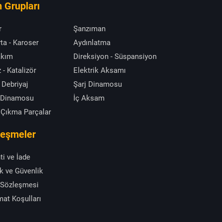
 Grupları
r
Şanzıman
ta - Karoser
Aydınlatma
akım
Direksiyon - Süspansiyon
 - Katalizör
Elektrik Aksamı
 Debriyaj
Şarj Dinamosu
 Dinamosu
İç Aksam
 Çıkma Parçalar
leşmeler
ti ve İade
ik ve Güvenlik
 Sözleşmesi
mat Koşulları