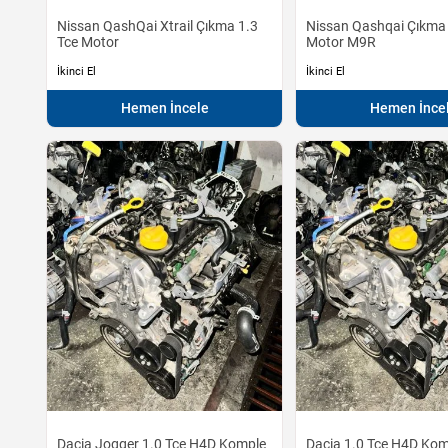
Nissan QashQai Xtrail Çıkma 1.3
Nissan Qashqai Çıkma 
Tce Motor
Motor M9R
İkinci El
İkinci El
Hemen İncele
Hemen İnce
Dacia Jogger 1.0 Tce H4D Komple
Dacia 1.0 Tce H4D Kom