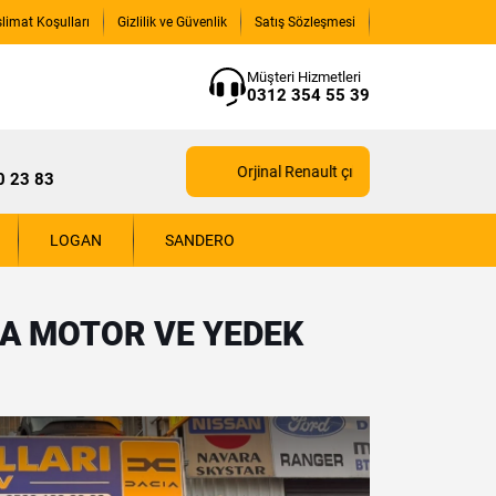
slimat Koşulları
Gizlilik ve Güvenlik
Satış Sözleşmesi
Müşteri Hizmetleri
0312 354 55 39
Orjinal Renault çıkma yedek parçaları için b
0 23 83
LOGAN
SANDERO
A MOTOR VE YEDEK