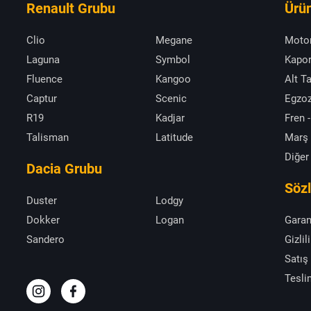
Renault Grubu
Ürün
Clio
Megane
Moto
Laguna
Symbol
Kapor
Fluence
Kangoo
Alt T
Captur
Scenic
Egzoz
R19
Kadjar
Fren -
Talisman
Latitude
Marş
Diğer
Dacia Grubu
Söz
Duster
Lodgy
Dokker
Logan
Garan
Sandero
Gizlil
Satış
Tesli