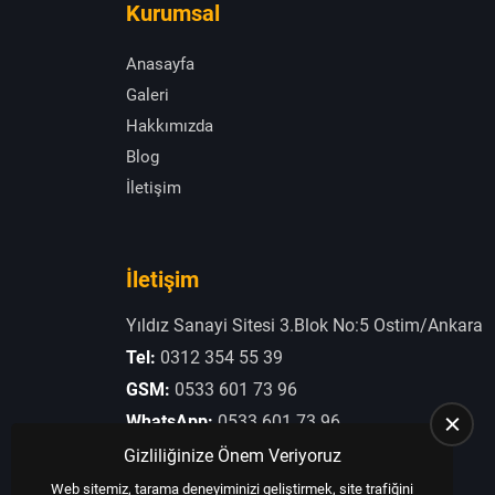
Kurumsal
Anasayfa
Galeri
Hakkımızda
Blog
İletişim
İletişim
Yıldız Sanayi Sitesi 3.Blok No:5 Ostim/Ankara
Tel:
0312 354 55 39
GSM:
0533 601 73 96
WhatsApp:
0533 601 73 96
E-Posta:
otogaziogullari@hotmail.com
Gizliliğinize Önem Veriyoruz
Web sitemiz, tarama deneyiminizi geliştirmek, site trafiğini