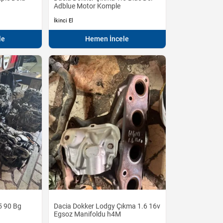
Adblue Motor Komple
İkinci El
le
Hemen İncele
5 90 Bg
Dacia Dokker Lodgy Çıkma 1.6 16v
Egsoz Manifoldu h4M