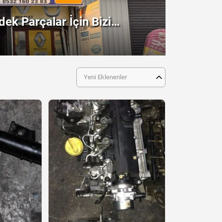
ek Parçalar İçin Bizi
!
Yeni Eklenenler