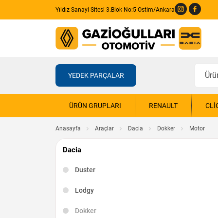
Yıldız Sanayi Sitesi 3.Blok No:5 Ostim/Ankara
YEDEK PARÇALAR
ÜRÜN GRUPLARI
RENAULT
CLI
Anasayfa
Araçlar
Dacia
Dokker
Motor
Dacia
Duster
Lodgy
Dokker