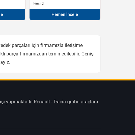
İkinci El
le
Hemen İncele
dek parçaları için firmamızla iletişime
lı parça firmamızdan temin edilebilir. Geniş
ayız.
ışı yapmaktadır.Renault - Dacia grubu araçlara