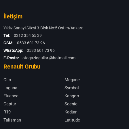
İletişim
Yıldız Sanayi Sitesi 3.Blok No:5 Ostim/Ankara
Tel:
0312 354 55 39
GSM:
0533 601 73 96
WhatsApp:
0533 601 73 96
E-Posta:
otogaziogullari@hotmail.com
Renault Grubu
Clio
Megane
Laguna
Symbol
Fluence
Kangoo
Captur
Scenic
R19
Kadjar
Talisman
Latitude