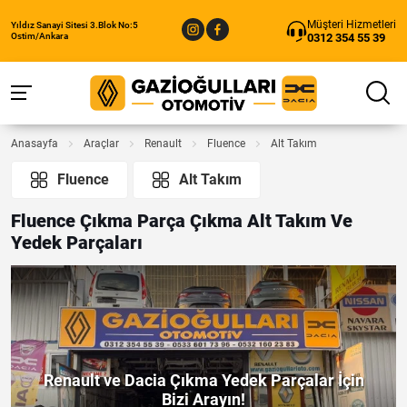
Müşteri Hizmetleri
Yıldız Sanayi Sitesi 3.Blok No:5
0312 354 55 39
Ostim/Ankara
Anasayfa
Araçlar
Renault
Fluence
Alt Takım
Fluence
Alt Takım
Fluence Çıkma Parça Çıkma Alt Takım Ve
Yedek Parçaları
Renault ve Dacia Çıkma Yedek Parçalar İçin
Bizi Arayın!