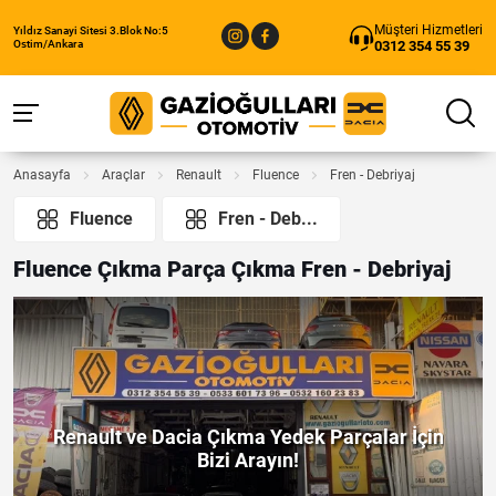
Müşteri Hizmetleri
Yıldız Sanayi Sitesi 3.Blok No:5
0312 354 55 39
Ostim/Ankara
Anasayfa
Araçlar
Renault
Fluence
Fren - Debriyaj
Fluence
Fren - Deb...
Fluence Çıkma Parça Çıkma Fren - Debriyaj
Renault ve Dacia Çıkma Yedek Parçalar İçin
Bizi Arayın!