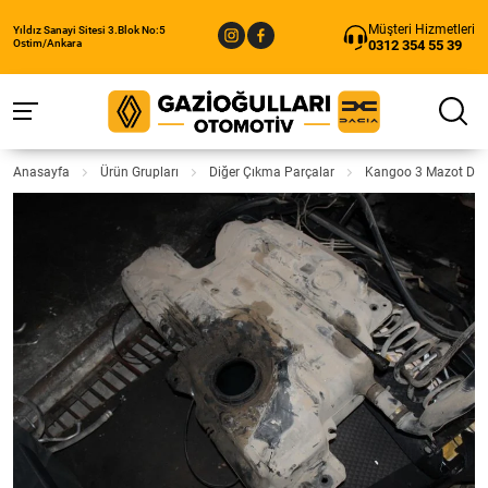
Müşteri Hizmetleri
Yıldız Sanayi Sitesi 3.Blok No:5
0312 354 55 39
Ostim/Ankara
Anasayfa
Ürün Grupları
Diğer Çıkma Parçalar
Kangoo 3 Mazot Dep