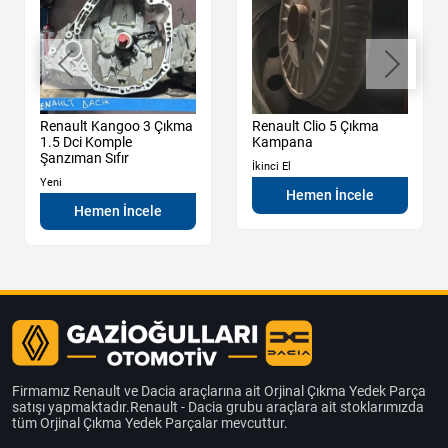
Renault Kangoo 3 Çıkma
Renault Clio 5 Çıkma
1.5 Dci Komple
Kampana
Şanzıman Sıfır
İkinci El
Yeni
Hemen İncele
Hemen İncele
Firmamız Renault ve Dacia araçlarına ait Orjinal Çıkma Yedek Parça
satışı yapmaktadır.Renault - Dacia grubu araçlara ait stoklarımızda
tüm Orjinal Çıkma Yedek Parçalar mevcuttur.