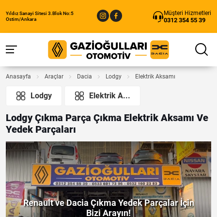
Müşteri Hizmetleri
Yıldız Sanayi Sitesi 3.Blok No:5
0312 354 55 39
Ostim/Ankara
Anasayfa
Araçlar
Dacia
Lodgy
Elektrik Aksamı
Lodgy
Elektrik A...
Lodgy Çıkma Parça Çıkma Elektrik Aksamı Ve
Yedek Parçaları
Renault ve Dacia Çıkma Yedek Parçalar İçin
Bizi Arayın!