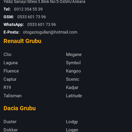
Yıldız Sanayi Sitesi 3.Blok No:5 Ostim/Ankara
Tel:
0312 354 55 39
GSM:
0533 601 73 96
WhatsApp:
0533 601 73 96
E-Posta:
otogaziogullari@hotmail.com
Renault Grubu
Clio
Megane
Laguna
Symbol
Fluence
Kangoo
Captur
Scenic
R19
Kadjar
Talisman
Latitude
Dacia Grubu
Duster
Lodgy
Dokker
Logan