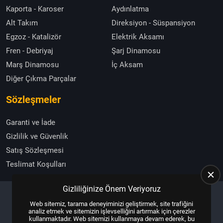
Kaporta - Karoser
Aydınlatma
Alt Takım
Direksiyon - Süspansiyon
Egzoz - Katalizör
Elektrik Aksamı
Fren - Debriyaj
Şarj Dinamosu
Marş Dinamosu
İç Aksam
Diğer Çıkma Parçalar
Sözleşmeler
Garanti ve İade
Gizlilik ve Güvenlik
Satış Sözleşmesi
Teslimat Koşulları
Gizliliğinize Önem Veriyoruz
Web sitemiz, tarama deneyiminizi geliştirmek, site trafiğini
Copyright © 2025, All Right Reserved
US YAZILIM
analiz etmek ve sitemizin işlevselliğini artırmak için çerezler
kullanmaktadır. Web sitemizi kullanmaya devam ederek, bu