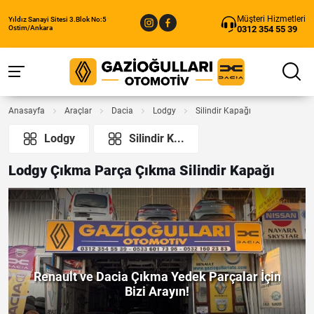
Müşteri Hizmetleri
Yıldız Sanayi Sitesi 3.Blok No:5
0312 354 55 39
Ostim/Ankara
Anasayfa
Araçlar
Dacia
Lodgy
Silindir Kapağı
Lodgy
Silindir K...
Lodgy Çıkma Parça Çıkma Silindir Kapağı
Renault ve Dacia Çıkma Yedek Parçalar İçin
Bizi Arayın!